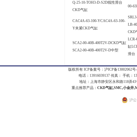
Q-25-10-TOH3-D-S2D线性滑台
00-6
CKD气缸
SRL3
CAC4A-63-100-YCAC4A-63-100-
LB-
Y夹紧CKD气缸
CKD
LCR-
SCA2-00-40B-400T2V-DCKD气缸
缸LCR
SCA2-00-40B-400T2V-D中型
滑台
版权所有 ICP备案号：
沪ICP备13002062号-
电话：13916039137 传真： 手机：1
地址：上海市静安区永和路118弄43号7
重点推荐产品：
CKD气缸,SMC,小金井,
沪公网