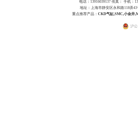
电话：13916039137 传真： 手机：1
地址：上海市静安区永和路118弄43号7
重点推荐产品：
CKD气缸,SMC,小金井,
沪公网