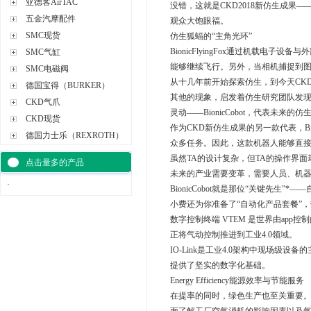
亚德客AirTAC
没错，这就是CKD2018新仿生成果——Bi
五金汽摩配件
观众大饱眼福。
SMC现货
仿生狐蝠的“主角光环”
BionicFlyingFox通过机载
SMC气缸
能够继续飞行。另外，当相机捕捉到图
SMC电磁阀
从十几年前开始探索仿生，到今天CK
德国宝得（BURKER）
其他的现象，启发着仿生研究团队发
CKD气爪
灵动——BionicCobot，代表未
CKD现货
作为CKD新仿生成果的另一款代表，B
德国力士乐（REXROTH）
众多任务。因此，这款机器人能够直接
虽然TA的设计复杂，但TA的操作界
点击量多的产品
未来的产业需要变革，需要人员、机
·
BionicCobot就是那位“关键先生”
小费还为你准备了“自动化产品套餐”，带
数字控制终端 VTEM 是世界由ap
正将气动控制推进到工业4.0领域。
IO-Link是工业4.0架构中现场级设
提供了坚实的数字化基础。
Energy Efficiency能源效率与节能服务
在提率的同时，绿色生产也至关重要。En