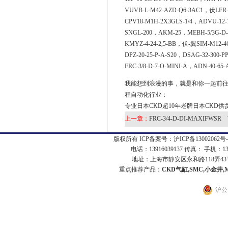
VUVB-L-M42-AZD-Q6-3AC1，伏LFR-
CPV18-M1H-2X3GLS-1/4，ADVU-12-
SNGL-200，AKM-25，MEBH-5/3G-D-
KMYZ-4-24-2,5-BB，伏-翼SIM-M12-4
DPZ-20-25-P-A-S20，DSAG-32-300-
FRC-3/8-D-7-O-MINI-A，ADN-40-65-
我能想到浪漫的事，就是和你一起前往CK
程自动化行业：
专业日本CKD超10年老牌日本CKD供
上一章：
FRC-3/4-D-DI-MAXIFWSR
版权所有 ICP备案号：
沪ICP备13002062号-
电话：13916039137 传真： 手机：1
地址：上海市静安区永和路118弄43号7
重点推荐产品：
CKD气缸,SMC,小金井,
沪公网