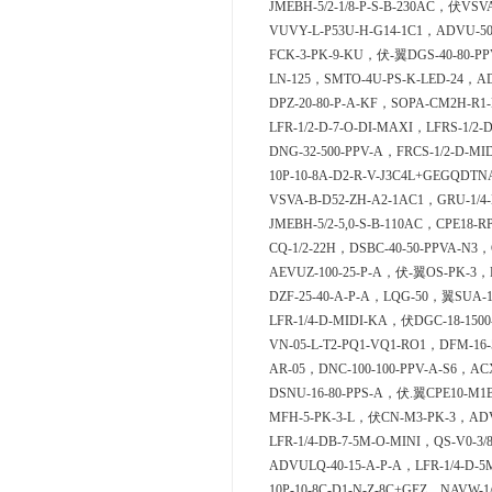
JMEBH-5/2-1/8-P-S-B-230AC，伏VSV
VUVY-L-P53U-H-G14-1C1，ADVU-50
FCK-3-PK-9-KU，伏-翼DGS-40-80-PP
LN-125，SMTO-4U-PS-K-LED-24，AD
DPZ-20-80-P-A-KF，SOPA-CM2H-R1-
LFR-1/2-D-7-O-DI-MAXI，LFRS-1/2-
DNG-32-500-PPV-A，FRCS-1/2-D-MI
10P-10-8A-D2-R-V-J3C4L+GEGQDT
VSVA-B-D52-ZH-A2-1AC1，GRU-1/4-
JMEBH-5/2-5,0-S-B-110AC，CPE18-R
CQ-1/2-22H，DSBC-40-50-PPVA-N3，
AEVUZ-100-25-P-A，伏-翼OS-PK-3，D
DZF-25-40-A-P-A，LQG-50，翼SUA-1
LFR-1/4-D-MIDI-KA，伏DGC-18-15
VN-05-L-T2-PQ1-VQ1-RO1，DFM-16-
AR-05，DNC-100-100-PPV-A-S6，ACX
DSNU-16-80-PPS-A，伏.翼CPE10-M1B
MFH-5-PK-3-L，伏CN-M3-PK-3，ADVC
LFR-1/4-DB-7-5M-O-MINI，QS-V0-3/
ADVULQ-40-15-A-P-A，LFR-1/4-D-5
10P-10-8C-D1-N-Z-8C+GEZ，NAVW-1