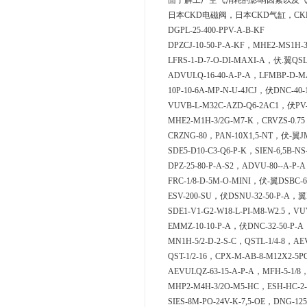
面了解工厂空气消耗的影响因素以及
日本CKD电磁阀，日本CKD气缸，CKD气管，
DGPL-25-400-PPV-A-B-KF
DPZCJ-10-50-P-A-KF，MHE2-MS1H-
LFRS-1-D-7-O-DI-MAXI-A，伏.翼QSLV
ADVULQ-16-40-A-P-A，LFMBP-D-MA
10P-10-6A-MP-N-U-4JCJ，伏DNC-40-
VUVB-L-M32C-AZD-Q6-2AC1，伏PV-
MHE2-M1H-3/2G-M7-K，CRVZS-0.75
CRZNG-80，PAN-10X1,5-NT，伏-翼JME
SDE5-D10-C3-Q6-P-K，SIEN-6,5B-N
DPZ-25-80-P-A-S2，ADVU-80--A-P-
FRC-1/8-D-5M-O-MINI，伏-翼DSBC-63
ESV-200-SU，伏DSNU-32-50-P-A，翼D
SDE1-V1-G2-W18-L-PI-M8-W2.5，VU
EMMZ-10-10-P-A，伏DNC-32-50-P-A
MN1H-5/2-D-2-S-C，QSTL-1/4-8，AEV
QST-1/2-16，CPX-M-AB-8-M12X2-5P
AEVULQZ-63-15-A-P-A，MFH-5-1/8
MHP2-M4H-3/2O-M5-HC，ESH-HC-2
SIES-8M-PO-24V-K-7,5-OE，DNG-12