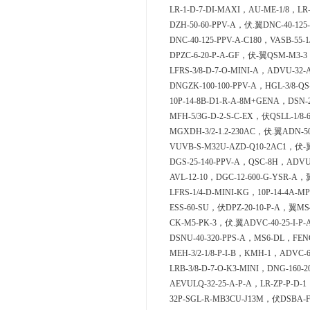
LR-1-D-7-DI-MAXI，AU-ME-1/8，LR-3
DZH-50-60-PPV-A，伏.翼DNC-40-125-
DNC-40-125-PPV-A-C180，VASB-55-
DPZC-6-20-P-A-GF，伏-翼QSM-M3-3，
LFRS-3/8-D-7-O-MINI-A，ADVU-32-
DNGZK-100-100-PPV-A，HGL-3/8-QS
10P-14-8B-D1-R-A-8M+GENA，DSN-2
MFH-5/3G-D-2-S-C-EX，伏QSLL-1/8-
MGXDH-3/2-1.2-230AC，伏.翼ADN-50-
VUVB-S-M32U-AZD-Q10-2AC1，伏-翼D
DGS-25-140-PPV-A，QSC-8H，ADVUL
AVL-12-10，DGC-12-600-G-YSR-A，
LFRS-1/4-D-MINI-KG，10P-14-4A-M
ESS-60-SU，伏DPZ-20-10-P-A，翼MS4
CK-M5-PK-3，伏.翼ADVC-40-25-I-P-
DSNU-40-320-PPS-A，MS6-DL，FENG
MEH-3/2-1/8-P-I-B，KMH-1，ADVC-6
LRB-3/8-D-7-O-K3-MINI，DNG-160-2
AEVULQ-32-25-A-P-A，LR-ZP-P-D-1
32P-SGL-R-MB3CU-J13M，伏DSBA-F