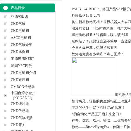
产品目录
PALB-1/4-BDGP
，德国产品SAP报价
耗降低达15％-25%！
亚德客吸盘
仿生新星惊艳亮相！世界机器人大会CK
CKD气缸
浪漫的节日—“七夕”将来临，对广大钢
CKD电磁阀
逛街看电影又太过俗套，唉，该去哪
ASCO电磁阀
别纠结了！想要惊喜还不简单，当然是
CKD气缸介绍
今日火爆开幕，热浪持续五天！
CKD比例阀
想知道究竟有多精彩？点击图片：
宝德BURKERT
韩国YPC现货
CKD电磁阀介绍
CKD减压阀
OMRON传感器
中国台湾小金井
即刻融入
（KOGANEI）
如你所见，惊艳的仿生狐蝠正上演亚
CKD缓冲器
灵动的仿生手臂正召唤TA的队友！
CKD传感器
*的自动化产品正开启未来之门！
CKD气缸概括
神奇、惊喜、欢乐、赞叹……你想要
CKD开关
惊艳——BionicFlyingFox，