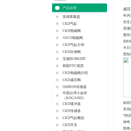
产品目录
减压
年内
亚德客吸盘
仿生
CKD气缸
浪漫
CKD电磁阀
逛街
ASCO电磁阀
别纠
CKD气缸介绍
今日
CKD比例阀
想知
宝德BURKERT
韩国YPC现货
CKD电磁阀介绍
CKD减压阀
OMRON传感器
中国台湾小金井
（KOGANEI）
如你
CKD缓冲器
灵动
CKD传感器
*的
CKD气缸概括
神奇
CKD开关
惊艳