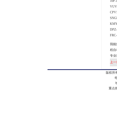
10P-
VUV
CPV
SNG
KMY
DPZ-
FRC-
我能
程自
专业
上一
版权所有
电
地址
重点