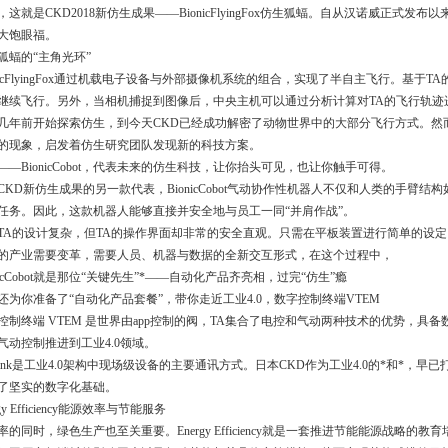
这就是CKD2018新仿生成果——BionicFlyingFox仿生狐蝠。自从汉诺威正式发布以来，
大饱眼福。
狐蝠的“主角光环”
onicFlyingFox通过机载电子设备与外部摄像机系统的组合，实现了半自主飞行。基
继续飞行。另外，当相机捕捉到图像后，中央主机可以通过分析计算对TA的飞行轨迹
几年前开始探索仿生，到今天CKD已经成功解密了动物世界中的大部分飞行方式。然
的现象，启发着仿生研究团队发现新的科技方案。
——BionicCobot，代表未来的仿生科技，让你抬头可见，也让你触手可得。
CKD新仿生成果的另一款代表，BionicCobot气动协作性机器人不仅和人类的手臂
任务。因此，这款机器人能够直接并安全地与员工一同“并肩作战”。
TA的设计复杂，但TA的操作界面却非常的安全直观。只需在平板装置进行简单的设定
的产业需要变革，需要人员、机器与数据的全新交互形式，在这个过程中，
onicCobot就是那位“关键先生”*——自动化产品齐亮相，过完“仿生”瘾
还为你准备了“自动化产品套餐”，带你走近工业4.0，数字控制终端VTEM
控制终端 VTEM 是世界由app控制的阀，TA集合了电控和气动两种技术的优势，
气动控制推进到工业4.0领域。
-Link是工业4.0架构中现场级设备的主要通讯方式。日本CKD作为工业4.0的*和*，早已
了坚实的数字化基础。
rgy Efficiency能源效率与节能服务
率的同时，绿色生产也至关重要。Energy Efficiency就是一套推进节能能源战略