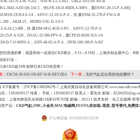
10-8C-D1-N-Z-8C+GEZ，NAVW-1/2-3-ISO，GRLZ-10-UNF-RS-B
B-L-M42-AZD-Q6-3AC1，伏LFR-3/8-D-MIDI-A-MPA，翼DSNU-20-15-P-A-MQ
18-M1H-2X3GLS-1/4，ADVU-12-10-A-P-A，伏.翼DSM-32-270-P-FW-A-B
L-200，AKM-25，MEBH-5/3G-D-3-S-C
Z-4-24-2,5-BB，伏-翼SIM-M12-4GD-5-PU，ADVU-12-70-P-A
20-25-P-A-S20，DSAG-32-300-PPV-A，翼CPE18-M3H-5LS-1/4
3/8-D-7-O-MINI-A，ADN-40-65-A-P-A，DFM-100-100-P-A-KF
想到浪漫的事，就是和你一起前往CKD展台，9.15—9.19日，上海亦创会展中心，B馆
动化行业：
日本CKD超10年老牌日本CKD供货商！
章：
EXCM-30-650-350-KF-W-B-DEVZBA
下一章：
无杆气缸定位系统包括哪些？
 ICP备案号：
沪ICP备13002062号-7
上海伏翼自动化设备有限公司 www.mai-zdh.com
话：13916039137 传真： 手机：13916039137 联系人：霍先生 邮箱：
82204292@qq.c
：上海市静安区永和路118弄43号703室 邮编：201111 技术支持：
化工仪器网
管理
推荐产品：
CKD气缸,SMC,小金井,MAC电磁阀,FESTO,倍加福..现货..型号替代,免费
沪公网安备 31010602005592号