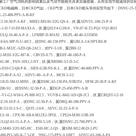
解工厂空气消耗的影响因素以及气动节能相关具体实施措施，从而实现节能减排的目
KD电磁阀，日本CKD气缸，CKD气管，日本CKD接头等供应型号如下：DSNU-25-300-DSNU-
-25-400-PPV-A-B-KF
CJ-10-50-P-A-KF，MHE2-MS1H-3/2G-QS-4，伏-翼ADVUL-100-25-P-A
S-1-D-7-O-DI-MAXI-A，伏.翼QSLV4-G3/8-8，VN-07-H-T2-PQ1-VQ1-RO1
ULQ-16-40-A-P-A，LFMBP-D-MAXI，HGPL-40-40-A535856
10-6A-MP-N-U-4JCJ，伏DNC-40-150-PPV，翼GRLA-1/4-NPT-RS-B
B-L-M32C-AZD-Q6-2AC1，伏PV-3-1/8，翼ZBH-12
2-M1H-3/2G-M7-K，CRVZS-0.75，翼DZF-40-160-P-A
NG-80，PAN-10X1,5-NT，伏-翼JMEBH-5/2-D-3-C
-D10-C3-Q6-P-K，SIEN-6,5B-NS-K-L，伏.翼DNC-40-600-PPV-A
25-80-P-A-S2，ADVU-80--A-P-A，MCH-3-1/2
1/8-D-5M-O-MINI，伏-翼DSBC-63-150-PA-N3R3T4，DFM-20-30-P-A-KF
-200-SU，伏DSNU-32-50-P-A，翼DGP-25-450-PPV-A-B
1-V1-G2-W18-L-PI-M8-W2.5，VUVB-L-M42-AD-Q8-1C1，伏.翼CRQST-1/2-16
Z-10-10-P-A，伏DNC-32-50-P-A，翼DRQ-40-180-PPV-A
-5/2-D-2-S-C，QSTL-1/4-8，AEVC-32-25-A-P-A
1/2-16，CPX-M-AB-8-M12X2-5POL，CPE24-M3H-5/3B-3/8
ULQZ-63-15-A-P-A，MFH-5-1/8，伏-翼DSNU-25-760-PPV-A
2-M4H-3/2O-M5-HC，ESH-HC-2-QS，翼SIM-M12-8GD-2-PU
-8M-PO-24V-K-7,5-OE，DNG-125-PPV-A ABE7，ADVU-63-100-A-PA