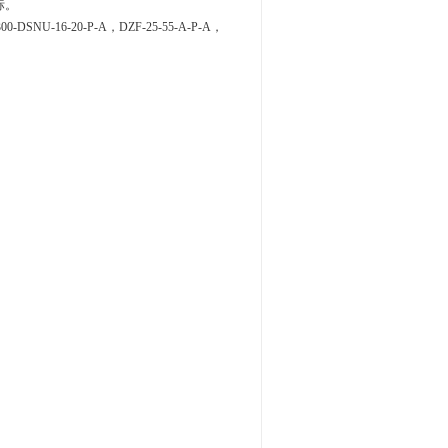
标。
16-20-P-A，DZF-25-55-A-P-A，