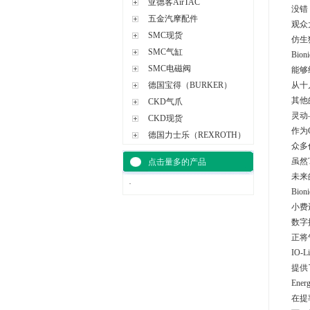
亚德客AirTAC
没错，
五金汽摩配件
观众
SMC现货
仿生
SMC气缸
Bi
SMC电磁阀
能够
德国宝得（BURKER）
从十
其他
CKD气爪
灵动
CKD现货
作为
德国力士乐（REXROTH）
众多
虽然
点击量多的产品
未来
·
Bi
小费
数字
正将
IO
提供
Ene
在提