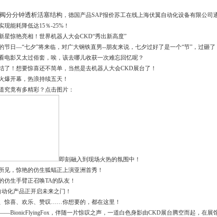
阀分分钟透析活塞结构
，德国产品SAP报价
苏工在线
上海伏翼自动化设备有限公司
实现能耗降低达15％-25%！
新星惊艳亮相！世界机器人大会CKD“秀出新高度”
的节日—“七夕”将来临，对广大钢铁直男--朋友来说，七夕过好了是一个“节”，过砸
看电影又太过俗套，唉，该去哪儿收获一次难忘回忆呢？
结了！想要惊喜还不简单，当然是去机器人大会CKD展台了！
火爆开幕，热浪持续五天！
道究竟有多精彩？点击图片：
即刻融入到现场火热的氛围中！
所见，惊艳的仿生狐蝠正上演亚洲首秀！
的仿生手臂正召唤TA的队友！
自动化产品正开启未来之门！
、惊喜、欢乐、赞叹……你想要的，都在这里！
——BionicFlyingFox，伴随一片惊叹之声，一道白色身影由CKD展台腾空而起，在