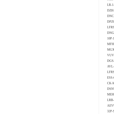
LR-1
DZH-
DNC-
DPZ
LFRS
DNG
10P-
MFH
MGXD
VUV
DGS
AVL
LFRS
ESS
CK-
DSN
MEH-
LRB-
AEVU
32P