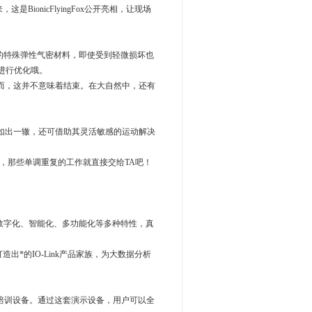
这是BionicFlyingFox公开亮相，让现场
于TA的特殊弹性气密材料，即使受到轻微损坏也
进行优化哦。
而，这并不意味着结束。在大自然中，还有
结构如出一辙，还可借助其灵活敏感的运动解决
，那些单调重复的工作就直接交给TA吧！
具备数字化、智能化、多功能化等多种特性，真
打造出*的IO-Link产品家族，为大数据分析
的教育培训设备。通过这套演示设备，用户可以全