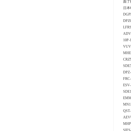
面了
日本C
DGPL
DPZ
LFR
ADV
10P-
VUV
MHE
CRZ
SDE5
DPZ-
FRC-
ESV
SDE
EMM
MN1H
QST-
AEV
MHP
SIES