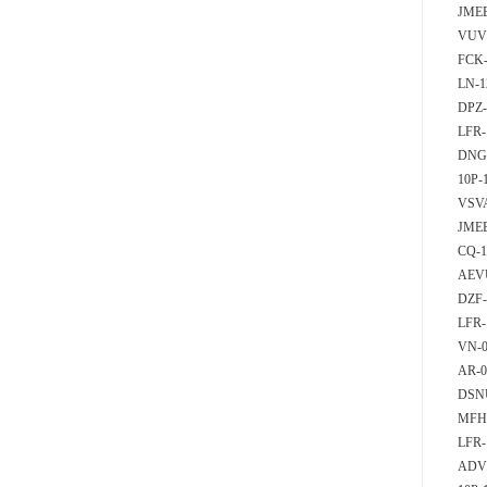
JMEB
VUV
FCK
LN-
DPZ-
LFR-
DNG-
10P
VSVA
JMEB
CQ-1
AEV
DZF
LFR
VN-0
AR-0
DSN
MFH
LFR-
ADVU