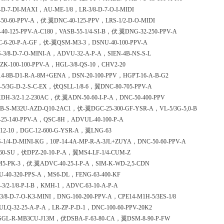
-D-7-DI-MAXI，AU-ME-1/8，LR-3/8-D-7-O-I-MIDI
50-60-PPV-A，伏.翼DNC-40-125-PPV，LRS-1/2-D-O-MIDI
40-125-PPV-A-C180，VASB-55-1/4-SI-B，伏.翼DNG-32-250-PPV-A
C-6-20-P-A-GF，伏-翼QSM-M3-3，DSNU-40-100-PPV-A
-3/8-D-7-O-MINI-A，ADVU-32-A-P-A，SIEN-4B-NS-S-L
ZK-100-100-PPV-A，HGL-3/8-QS-10，CHV2-20
14-8B-D1-R-A-8M+GENA，DSN-20-100-PPV，HGPT-16-A-B-G2
-5/3G-D-2-S-C-EX，伏QSLL-1/8-6，翼DNC-80-705-PPV-A
H-3/2-1.2-230AC，伏.翼ADN-50-60-I-P-A，DNC-50-400-PPV
B-S-M32U-AZD-Q10-2AC1，伏-翼DGC-25-300-GF-YSR-A，VL-5/3G-5,0-B
-25-140-PPV-A，QSC-8H，ADVUL-40-100-P-A
-12-10，DGC-12-600-G-YSR-A，翼LNG-63
-1/4-D-MINI-KG，10P-14-4A-MP-R-A-3JL+ZUYA，DNC-50-60-PPV-A
-60-SU，伏DPZ-20-10-P-A，翼MS4-LF-1/4-CUM-Z
M5-PK-3，伏.翼ADVC-40-25-I-P-A，SIM-K-WD-2,5-CDN
U-40-320-PPS-A，MS6-DL，FENG-63-400-KF
3/2-1/8-P-I-B，KMH-1，ADVC-63-10-A-P-A
3/8-D-7-O-K3-MINI，DNG-160-200-PPV-A，CPE14-M1H-5/3ES-1/8
LQ-32-25-A-P-A，LR-ZP-P-D-1，DNC-100-60-PPV-20K2
-SGL-R-MB3CU-J13M，伏DSBA-F-63-80-CA，翼DSM-8-90-P-FW