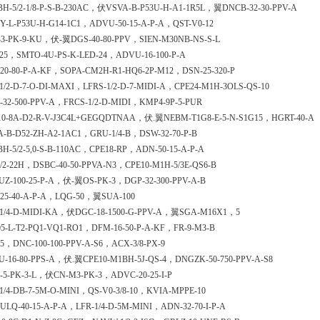
H-5/2-1/8-P-S-B-230AC，伏VSVA-B-P53U-H-A1-1R5L，翼DNCB-32-30-PPV-A
Y-L-P53U-H-G14-1C1，ADVU-50-15-A-P-A，QST-V0-12
-3-PK-9-KU，伏-翼DGS-40-80-PPV，SIEN-M30NB-NS-S-L
125，SMTO-4U-PS-K-LED-24，ADVU-16-100-P-A
20-80-P-A-KF，SOPA-CM2H-R1-HQ6-2P-M12，DSN-25-320-P
1/2-D-7-O-DI-MAXI，LFRS-1/2-D-7-MIDI-A，CPE24-M1H-3OLS-QS-10
32-500-PPV-A，FRCS-1/2-D-MIDI，KMP4-9P-5-PUR
-10-8A-D2-R-V-J3C4L+GEGQDTNAA，伏.翼NEBM-T1G8-E-5-N-S1G15，HGRT-40-A
-B-D52-ZH-A2-1AC1，GRU-1/4-B，DSW-32-70-P-B
H-5/2-5,0-S-B-110AC，CPE18-RP，ADN-50-15-A-P-A
/2-22H，DSBC-40-50-PPVA-N3，CPE10-M1H-5/3E-QS6-B
UZ-100-25-P-A，伏-翼OS-PK-3，DGP-32-300-PPV-A-B
-25-40-A-P-A，LQG-50，翼SUA-100
-1/4-D-MIDI-KA，伏DGC-18-1500-G-PPV-A，翼SGA-M16X1，5
5-L-T2-PQ1-VQ1-RO1，DFM-16-50-P-A-KF，FR-9-M3-B
5，DNC-100-100-PPV-A-S6，ACX-3/8-PX-9
U-16-80-PPS-A，伏.翼CPE10-M1BH-5J-QS-4，DNGZK-50-750-PPV-A-S8
-5-PK-3-L，伏CN-M3-PK-3，ADVC-20-25-I-P
1/4-DB-7-5M-O-MINI，QS-V0-3/8-10，KVIA-MPPE-10
LQ-40-15-A-P-A，LFR-1/4-D-5M-MINI，ADN-32-70-I-P-A