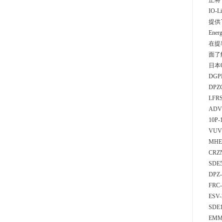
正将
IO
提供
Ene
在提
面了
日本C
DGPL
DPZ
LFR
ADV
10P-
VUV
MHE
CRZ
SDE5
DPZ-
FRC-
ESV
SDE
EMM