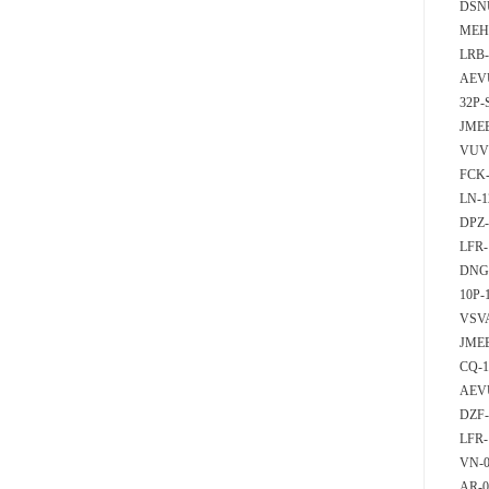
DSN
MEH-
LRB-
AEVU
32P
JMEB
VUV
FCK
LN-
DPZ-
LFR-
DNG-
10P
VSVA
JMEB
CQ-1
AEV
DZF
LFR
VN-0
AR-0