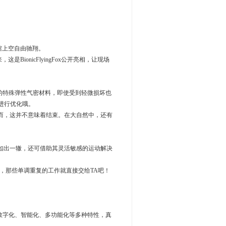
展馆上空自由驰翔。
这是BionicFlyingFox公开亮相，让现场
于TA的特殊弹性气密材料，即使受到轻微损坏也
进行优化哦。
而，这并不意味着结束。在大自然中，还有
结构如出一辙，还可借助其灵活敏感的运动解决
，那些单调重复的工作就直接交给TA吧！
具备数字化、智能化、多功能化等多种特性，真