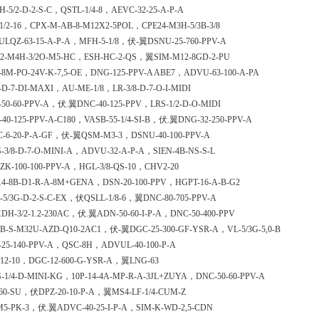
-5/2-D-2-S-C，QSTL-1/4-8，AEVC-32-25-A-P-A
1/2-16，CPX-M-AB-8-M12X2-5POL，CPE24-M3H-5/3B-3/8
ULQZ-63-15-A-P-A，MFH-5-1/8，伏-翼DSNU-25-760-PPV-A
2-M4H-3/2O-M5-HC，ESH-HC-2-QS，翼SIM-M12-8GD-2-PU
-8M-PO-24V-K-7,5-OE，DNG-125-PPV-A ABE7，ADVU-63-100-A-PA
-D-7-DI-MAXI，AU-ME-1/8，LR-3/8-D-7-O-I-MIDI
50-60-PPV-A，伏.翼DNC-40-125-PPV，LRS-1/2-D-O-MIDI
40-125-PPV-A-C180，VASB-55-1/4-SI-B，伏.翼DNG-32-250-PPV-A
C-6-20-P-A-GF，伏-翼QSM-M3-3，DSNU-40-100-PPV-A
-3/8-D-7-O-MINI-A，ADVU-32-A-P-A，SIEN-4B-NS-S-L
ZK-100-100-PPV-A，HGL-3/8-QS-10，CHV2-20
14-8B-D1-R-A-8M+GENA，DSN-20-100-PPV，HGPT-16-A-B-G2
-5/3G-D-2-S-C-EX，伏QSLL-1/8-6，翼DNC-80-705-PPV-A
H-3/2-1.2-230AC，伏.翼ADN-50-60-I-P-A，DNC-50-400-PPV
B-S-M32U-AZD-Q10-2AC1，伏-翼DGC-25-300-GF-YSR-A，VL-5/3G-5,0-B
-25-140-PPV-A，QSC-8H，ADVUL-40-100-P-A
-12-10，DGC-12-600-G-YSR-A，翼LNG-63
-1/4-D-MINI-KG，10P-14-4A-MP-R-A-3JL+ZUYA，DNC-50-60-PPV-A
-60-SU，伏DPZ-20-10-P-A，翼MS4-LF-1/4-CUM-Z
M5-PK-3，伏.翼ADVC-40-25-I-P-A，SIM-K-WD-2,5-CDN