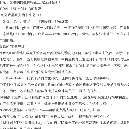
所见，惊艳的仿生狐蝠正上演亚洲首秀！
的仿生手臂正召唤TA的队友！
自动化产品正开启未来之门！
、惊喜、欢乐、赞叹……你想要的，都在这里！
——BionicFlyingFox，伴随一片惊叹之声，一道白色身影由CKD展台腾空而起，在
这就是CKD2018新仿生成果——BionicFlyingFox仿生狐蝠。自从汉诺威正式发布以来，
大饱眼福。
狐蝠的“主角光环”
onicFlyingFox通过机载电子设备与外部摄像机系统的组合，实现了半自主飞行。基
继续飞行。另外，当相机捕捉到图像后，中央主机可以通过分析计算对TA的飞行轨迹
几年前开始探索仿生，到今天CKD已经成功解密了动物世界中的大部分飞行方式。然
的现象，启发着仿生研究团队发现新的科技方案。
——BionicCobot，代表未来的仿生科技，让你抬头可见，也让你触手可得。
CKD新仿生成果的另一款代表，BionicCobot气动协作性机器人不仅和人类的手臂
任务。因此，这款机器人能够直接并安全地与员工一同“并肩作战”。
TA的设计复杂，但TA的操作界面却非常的安全直观。只需在平板装置进行简单的设定
的产业需要变革，需要人员、机器与数据的全新交互形式，在这个过程中，
onicCobot就是那位“关键先生”*——自动化产品齐亮相，过完“仿生”瘾
还为你准备了“自动化产品套餐”，带你走近工业4.0，数字控制终端VTEM
控制终端 VTEM 是世界由app控制的阀，TA集合了电控和气动两种技术的优势，