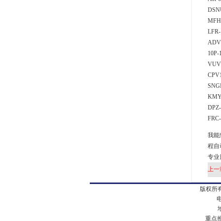
DSN
MFH
LFR-
ADVU
10P-
VUV
CPV
SNG
KMY
DPZ-
FRC-
我能
程自
专业
上一
版权所有
电
地址
重点