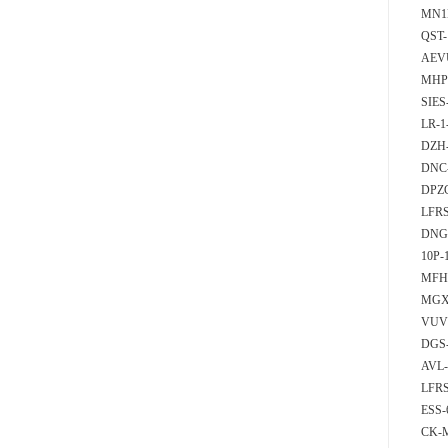
MN1H
QST-
AEV
MHP
SIES
LR-1
DZH-
DNC-
DPZ
LFRS
DNG
10P-
MFH
MGXD
VUV
DGS
AVL
LFRS
ESS
CK-