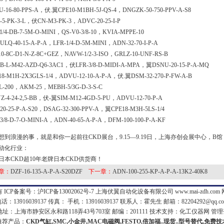
U-16-80-PPS-A，伏.翼CPE10-M1BH-5J-QS-4，DNGZK-50-750-PPV-A-S8
-5-PK-3-L，伏CN-M3-PK-3，ADVC-20-25-I-P
1/4-DB-7-5M-O-MINI，QS-V0-3/8-10，KVIA-MPPE-10
LQ-40-15-A-P-A，LFR-1/4-D-5M-MINI，ADN-32-70-I-P-A
10-8C-D1-N-Z-8C+GEZ，NAVW-1/2-3-ISO，GRLZ-10-UNF-RS-B
B-L-M42-AZD-Q6-3AC1，伏LFR-3/8-D-MIDI-A-MPA，翼DSNU-20-15-P-A-MQ
18-M1H-2X3GLS-1/4，ADVU-12-10-A-P-A，伏.翼DSM-32-270-P-FW-A-B
L-200，AKM-25，MEBH-5/3G-D-3-S-C
Z-4-24-2,5-BB，伏-翼SIM-M12-4GD-5-PU，ADVU-12-70-P-A
20-25-P-A-S20，DSAG-32-300-PPV-A，翼CPE18-M3H-5LS-1/4
3/8-D-7-O-MINI-A，ADN-40-65-A-P-A，DFM-100-100-P-A-KF
想到浪漫的事，就是和你一起前往CKD展台，9.15—9.19日，上海亦创会展中心，B馆
动化行业：
日本CKD超10年老牌日本CKD供货商！
章：
DZF-16-135-A-P-A-S20DZF
下一章：
ADN-100-255-KP-A-P-A-13K2-40K8
 ICP备案号：
沪ICP备13002062号-7
上海伏翼自动化设备有限公司 www.mai-zdh.com
话：13916039137 传真： 手机：13916039137 联系人：霍先生 邮箱：
82204292@qq.c
：上海市静安区永和路118弄43号703室 邮编：201111 技术支持：
化工仪器网
管理
推荐产品：
CKD气缸,SMC,小金井,MAC电磁阀,FESTO,倍加福..现货..型号替代,免费