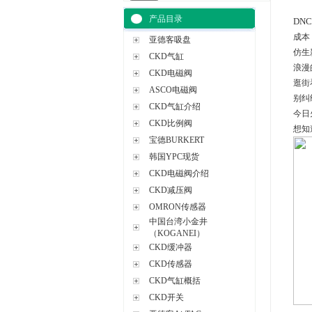
产品目录
DNC-
成本
亚德客吸盘
仿生
CKD气缸
浪漫
CKD电磁阀
逛街
ASCO电磁阀
别纠
CKD气缸介绍
今日
CKD比例阀
想知
宝德BURKERT
韩国YPC现货
CKD电磁阀介绍
CKD减压阀
OMRON传感器
中国台湾小金井
（KOGANEI）
CKD缓冲器
CKD传感器
CKD气缸概括
CKD开关