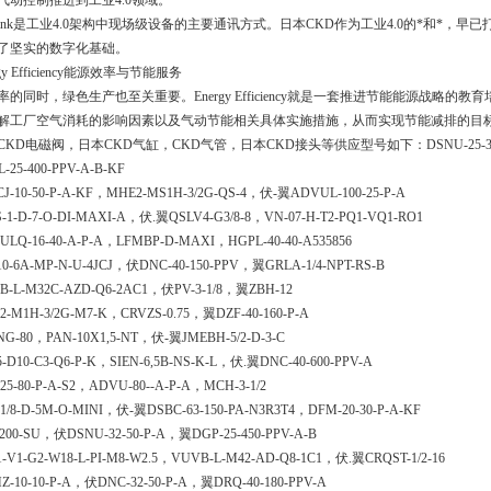
气动控制推进到工业4.0领域。
-Link是工业4.0架构中现场级设备的主要通讯方式。日本CKD作为工业4.0的*和*，早已
了坚实的数字化基础。
rgy Efficiency能源效率与节能服务
率的同时，绿色生产也至关重要。Energy Efficiency就是一套推进节能能源战略
解工厂空气消耗的影响因素以及气动节能相关具体实施措施，从而实现节能减排的目
KD电磁阀，日本CKD气缸，CKD气管，日本CKD接头等供应型号如下：DSNU-25-300-DSNU-
-25-400-PPV-A-B-KF
CJ-10-50-P-A-KF，MHE2-MS1H-3/2G-QS-4，伏-翼ADVUL-100-25-P-A
S-1-D-7-O-DI-MAXI-A，伏.翼QSLV4-G3/8-8，VN-07-H-T2-PQ1-VQ1-RO1
ULQ-16-40-A-P-A，LFMBP-D-MAXI，HGPL-40-40-A535856
10-6A-MP-N-U-4JCJ，伏DNC-40-150-PPV，翼GRLA-1/4-NPT-RS-B
B-L-M32C-AZD-Q6-2AC1，伏PV-3-1/8，翼ZBH-12
2-M1H-3/2G-M7-K，CRVZS-0.75，翼DZF-40-160-P-A
NG-80，PAN-10X1,5-NT，伏-翼JMEBH-5/2-D-3-C
-D10-C3-Q6-P-K，SIEN-6,5B-NS-K-L，伏.翼DNC-40-600-PPV-A
25-80-P-A-S2，ADVU-80--A-P-A，MCH-3-1/2
1/8-D-5M-O-MINI，伏-翼DSBC-63-150-PA-N3R3T4，DFM-20-30-P-A-KF
-200-SU，伏DSNU-32-50-P-A，翼DGP-25-450-PPV-A-B
1-V1-G2-W18-L-PI-M8-W2.5，VUVB-L-M42-AD-Q8-1C1，伏.翼CRQST-1/2-16
Z-10-10-P-A，伏DNC-32-50-P-A，翼DRQ-40-180-PPV-A