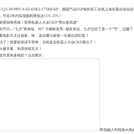
125-30-PPV-A-S2-65K2-175K8-KP
，德国产品SAP报价
苏工在线
上海伏翼自动化设
，可在2年内实现能耗降低达15％-25%！
新星惊艳亮相！世界机器人大会CKD“秀出新高度”
的节日—“七夕”将来临，对广大钢铁直男--朋友来说，七夕过好了是一个“节”，过砸
看电影又太过俗套，唉，该去哪儿收获一次难忘回忆呢？
结了！想要惊喜还不简单，当然是去机器人大会CKD展台了！
火爆开幕，热浪持续五天！
道究竟有多精彩？点击图片：
即刻融入到现场火热