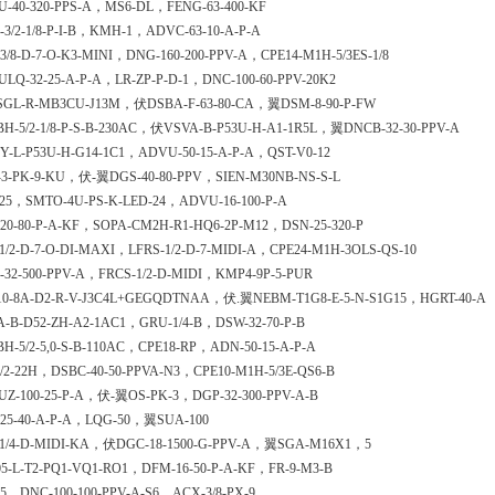
U-40-320-PPS-A，MS6-DL，FENG-63-400-KF
3/2-1/8-P-I-B，KMH-1，ADVC-63-10-A-P-A
3/8-D-7-O-K3-MINI，DNG-160-200-PPV-A，CPE14-M1H-5/3ES-1/8
LQ-32-25-A-P-A，LR-ZP-P-D-1，DNC-100-60-PPV-20K2
-SGL-R-MB3CU-J13M，伏DSBA-F-63-80-CA，翼DSM-8-90-P-FW
H-5/2-1/8-P-S-B-230AC，伏VSVA-B-P53U-H-A1-1R5L，翼DNCB-32-30-PPV-A
Y-L-P53U-H-G14-1C1，ADVU-50-15-A-P-A，QST-V0-12
-3-PK-9-KU，伏-翼DGS-40-80-PPV，SIEN-M30NB-NS-S-L
125，SMTO-4U-PS-K-LED-24，ADVU-16-100-P-A
20-80-P-A-KF，SOPA-CM2H-R1-HQ6-2P-M12，DSN-25-320-P
1/2-D-7-O-DI-MAXI，LFRS-1/2-D-7-MIDI-A，CPE24-M1H-3OLS-QS-10
32-500-PPV-A，FRCS-1/2-D-MIDI，KMP4-9P-5-PUR
-10-8A-D2-R-V-J3C4L+GEGQDTNAA，伏.翼NEBM-T1G8-E-5-N-S1G15，HGRT-40-A
-B-D52-ZH-A2-1AC1，GRU-1/4-B，DSW-32-70-P-B
H-5/2-5,0-S-B-110AC，CPE18-RP，ADN-50-15-A-P-A
/2-22H，DSBC-40-50-PPVA-N3，CPE10-M1H-5/3E-QS6-B
UZ-100-25-P-A，伏-翼OS-PK-3，DGP-32-300-PPV-A-B
-25-40-A-P-A，LQG-50，翼SUA-100
-1/4-D-MIDI-KA，伏DGC-18-1500-G-PPV-A，翼SGA-M16X1，5
5-L-T2-PQ1-VQ1-RO1，DFM-16-50-P-A-KF，FR-9-M3-B
5，DNC-100-100-PPV-A-S6，ACX-3/8-PX-9