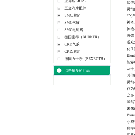
亚德客AirTAC
如你
五金汽摩配件
灵动
SMC现货
*的
神奇
SMC气缸
惊艳
SMC电磁阀
没错，
德国宝得（BURKER）
观众
CKD气爪
仿生
CKD现货
Bi
德国力士乐（REXROTH）
能够
从十
点击量多的产品
其他
·
灵动
作为
众多
虽然
未来
Bi
小费
数字