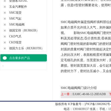
亚德客AirTAC
露，但是0型密封圈要老化，使用时
五金汽摩配件
SMC现货
SMC气缸
SMC电磁阀外漏是指阀杆填料部
SMC电磁阀
如果介质不允许排入大气，则外漏
德国宝得（BURKER）
视。 影响SMC电磁阀阀门密封
CKD气爪
料及其处理状态;⑤介质性质;⑥表
CKD现货
阀阀门密封性能的影响阀门的密封面
德国力士乐（REXROTH）
封面的质量对阀门密封性能起决定
上的比压大时，表面粗糙度对泄漏
点击量多的产品
定毛细孔的长度。当宽度加大时，
磨损。密封面宽度加大后，会引起
·
的密封力下，密封比压减小，又会
SMC电磁阀阀门设计介绍
上一章：
EAMC-40-66-12-20DADB
版权所有 ICP备案号：
沪ICP备13002062号-
电话：13916039137 传真： 手机：1