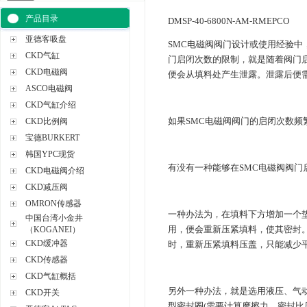
产品目录
DMSP-40-6800N-AM-RMEPCO
亚德客吸盘
SMC电磁阀阀门设计或使用经验
CKD气缸
门启闭次数的限制，就是随着阀门启
CKD电磁阀
便会从填料处产生泄露。泄露后便
ASCO电磁阀
CKD气缸介绍
如果SMC电磁阀阀门的启闭次数频繁
CKD比例阀
宝德BURKERT
韩国YPC现货
有没有一种能够在SMC电磁阀阀门启
CKD电磁阀介绍
CKD减压阀
OMRON传感器
一种办法为，在填料下方增加一个垫
中国台湾小金井
用，便会重新压紧填料，使其密封。
（KOGANEI）
CKD缓冲器
时，重新压紧填料压盖，只能减少
CKD传感器
CKD气缸概括
另外一种办法，就是选用液压、气动
CKD开关
型密封圈(需要计算摩擦力、密封比