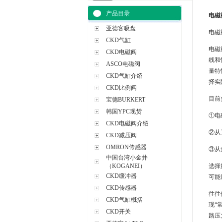
产品目录
电磁
亚德客吸盘
电磁
CKD气缸
电磁
CKD电磁阀
线和
ASCO电磁阀
量特
CKD气缸介绍
择实
CKD比例阀
目前
宝德BURKERT
韩国YPC现货
①电
CKD电磁阀介绍
②从
CKD减压阀
OMRON传感器
③从
中国台湾小金井
（KOGANEI）
选择
CKD缓冲器
可能
CKD传感器
往往
CKD气缸概括
现“
CKD开关
路压