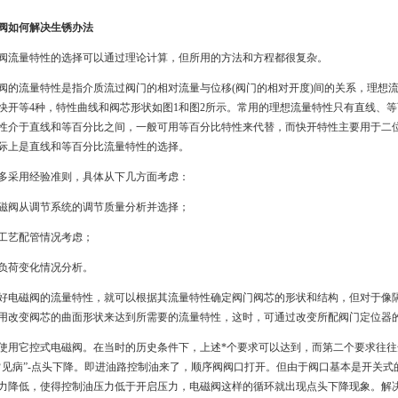
阀如何解决生锈办法
阀流量特性的选择可以通过理论计算，但所用的方法和方程都很复杂。
阀的流量特性是指介质流过阀门的相对流量与位移(阀门的相对开度)间的关系，理想流
快开等4种，特性曲线和阀芯形状如图1和图2所示。常用的理想流量特性只有直线、等
性介于直线和等百分比之间，一般可用等百分比特性来代替，而快开特性主要用于二
际上是直线和等百分比流量特性的选择。
多采用经验准则，具体从下几方面考虑：
磁阀从调节系统的调节质量分析并选择；
工艺配管情况考虑；
负荷变化情况分析。
好电磁阀的流量特性，就可以根据其流量特性确定阀门阀芯的形状和结构，但对于像
用改变阀芯的曲面形状来达到所需要的流量特性，这时，可通过改变所配阀门定位器
使用它控式电磁阀。在当时的历史条件下，上述*个要求可以达到，而第二个要求往
常见病”-点头下降。即进油路控制油来了，顺序阀阀口打开。但由于阀口基本是开关
力降低，使得控制油压力低于开启压力，电磁阀这样的循环就出现点头下降现象。解