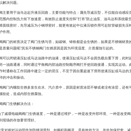
以解决问题。
阀主要用于油马达起升液压回路，主要功能与特点：属先导减压型，不仅能自动感应
范围内控制负力矩下放速度，有效防止速度失控和"打夯"防止油泵、油马达和系统吸
锥面线密封，先导减压为小钢球密封，能更有效起中位液压锁作用可起软管破损失压
护作用。
阀阀门的材质决定了阀门生锈与否，如碳钢、铸铁都是会生锈的，如果是不锈钢材质
是质量问题呢?其实不锈钢阀门生锈原因是因为环境湿度、介质腐蚀引起的。
阀可以闭锁液压缸或马达油路中的油液，使液压缸或马达不会因负载自重下滑，此时
另一油路通液，同时通过平衡阀内部油路控制顺序阀打开使回路接通，实现其运动。
作时通称在工作回路中建立一定的背压，不至于因自重超速下滑而使液压缸或马达的
样的冲击和振动。
阀阀门内螺纹生锈多发生在水、汽介质中，原因是材质涂层不够或者没有涂层，还有
螺纹处，造成内部生锈腐蚀。
阀阀门生锈解决办法：
为了减缓电磁阀阀门生锈速度，一种是通过维护，一种是改变外部环境、一种是改变
到现场的存放要管理好。
经常对相对运动部件加防锈润滑剂，如阀杆和阀灵，是有效的方法，并外加保护套，减