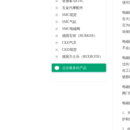
亚德客AirTAC
强可
五金汽摩配件
电磁
SMC现货
在大
SMC气缸
芯为
SMC电磁阀
动保
德国宝得（BURKER）
电磁
CKD气爪
不会
CKD现货
德国力士乐（REXROTH）
电磁
过向
点击量多的产品
在工
锁那
·
电磁
阀门
电磁
1、
护和
2、