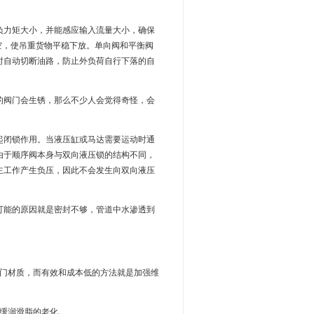
负力矩大小，并能感应输入流量大小，确保
空，使吊重货物平稳下放。单向阀和平衡阀
时自动切断油路，防止外负荷自行下落的自
的阀门会生锈，那么不少人会觉得奇怪，会
起闭锁作用。当液压缸或马达需要运动时通
由于顺序阀本身与双向液压锁的结构不同，
主工作产生负压，因此不会发生向双向液压
可能的原因就是密封不够，管道中水渗透到
阀门材质，而有效和成本低的方法就是加强维
缓润滑脂的老化。