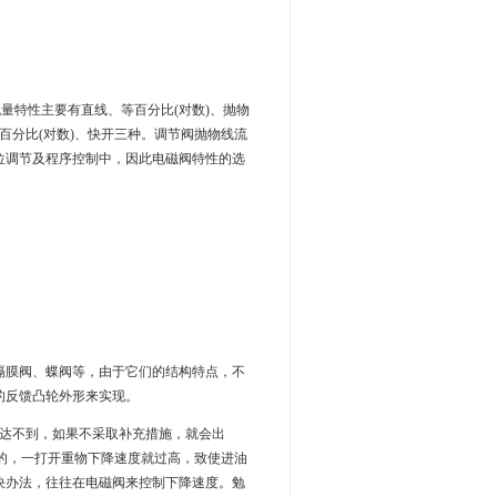
量特性主要有直线、等百分比(对数)、抛物
百分比(对数)、快开三种。调节阀抛物线流
位调节及程序控制中，因此电磁阀特性的选
隔膜阀、蝶阀等，由于它们的结构特点，不
的反馈凸轮外形来实现。
往达不到，如果不采取补充措施，就会出
式的，一打开重物下降速度就过高，致使进油
决办法，往往在电磁阀来控制下降速度。勉