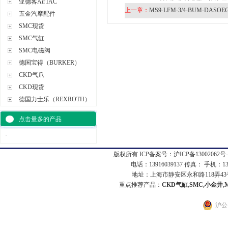
亚德客AirTAC
上一章：
MS9-LFM-3/4-BUM-DASOE
五金汽摩配件
SMC现货
SMC气缸
SMC电磁阀
德国宝得（BURKER）
CKD气爪
CKD现货
德国力士乐（REXROTH）
点击量多的产品
·
版权所有 ICP备案号：
沪ICP备13002062号-
电话：13916039137 传真： 手机：1
地址：上海市静安区永和路118弄43号7
重点推荐产品：
CKD气缸,SMC,小金井,
沪公网