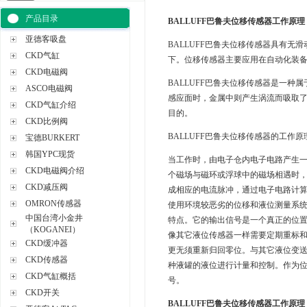
产品目录
BALLUFF巴鲁夫位移传感器工作原理
亚德客吸盘
BALLUFF巴鲁夫位移传感器具有
CKD气缸
下。位移传感器主要应用在自动化装
CKD电磁阀
BALLUFF巴鲁夫位移传感器是一
ASCO电磁阀
感应面时，金属中则产生涡流而吸取
CKD气缸介绍
目的。
CKD比例阀
BALLUFF巴鲁夫位移传感器的工作原
宝德BURKERT
韩国YPC现货
当工作时，由电子仓内电子电路产生
CKD电磁阀介绍
个磁场与磁环或浮球中的磁场相遇时
CKD减压阀
成相应的电流脉冲，通过电子电路计
OMRON传感器
使用环境较恶劣的位移和液位测量系
中国台湾小金井
特点。它的输出信号是一个真正的位
（KOGANEI）
像其它液位传感器一样需要定期重标
CKD缓冲器
更无须重新归回零位。与其它液位变
CKD传感器
种液罐的液位进行计量和控制。作为
CKD气缸概括
号。
CKD开关
BALLUFF巴鲁夫位移传感器工作原理