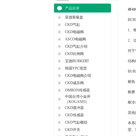
产品目录
4F4
亚德客吸盘
BU
CKD气缸
1、
CKD电磁阀
ASCO电磁阀
2、
CKD气缸介绍
对于
CKD比例阀
宝德BURKERT
结构
韩国YPC现货
BU
CKD电磁阀介绍
耐热
CKD减压阀
OMRON传感器
耐磨
中国台湾小金井
（KOGANEI）
耐冷
CKD缓冲器
其他
CKD传感器
CKD气缸概括
本系
CKD开关
堂、