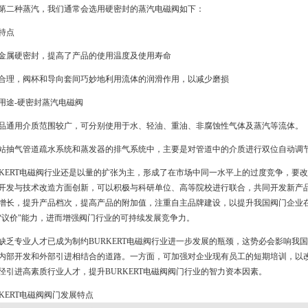
第二种蒸汽，我们通常会选用硬密封的蒸汽电磁阀如下：
特点
金属硬密封，提高了产品的使用温度及使用寿命
合理，阀杯和导向套间巧妙地利用流体的润滑作用，以减少磨损
用途-硬密封蒸汽电磁阀
品通用介质范围较广，可分别使用于水、轻油、重油、非腐蚀性气体及蒸汽等流体。
站抽气管道疏水系统和蒸发器的排气系统中，主要是对管道中的介质进行双位自动调
RKERT电磁阀行业还是以量的扩张为主，形成了在市场中同一水平上的过度竞争，要
开发与技术改造方面创新，可以积极与科研单位、高等院校进行联合，共同开发新产
增长，提升产品档次，提高产品的附加值，注重自主品牌建设，以提升我国阀门企业
“议价"能力，进而增强阀门行业的可持续发展竞争力。
缺乏专业人才已成为制约BURKERT电磁阀行业进一步发展的瓶颈，这势必会影响我
内部开发和外部引进相结合的道路。一方面，可加强对企业现有员工的短期培训，以改
径引进高素质行业人才，提升BURKERT电磁阀阀门行业的智力资本因素。
RKERT电磁阀阀门发展特点