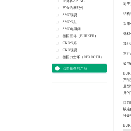
亚德客AirTAC
对于
五金汽摩配件
结构
SMC现货
SMC气缸
采用
SMC电磁阀
选材
德国宝得（BURKER）
CKD气爪
其他
CKD现货
本产
德国力士乐（REXROTH）
如电
点击量多的产品
BU
·
产品
量型
身的
目前
以走
种途
BU