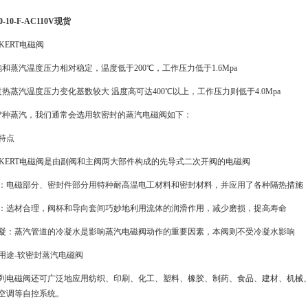
10-10-F-AC110V现货
RKERT电磁阀
饱和蒸汽温度压力相对稳定，温度低于200℃，工作压力低于1.6Mpa
过热蒸汽温度压力变化基数较大 温度高可达400℃以上，工作压力则低于4.0Mpa
*种蒸汽，我们通常会选用软密封的蒸汽电磁阀如下：
特点
RKERT电磁阀是由副阀和主阀两大部件构成的先导式二次开阀的电磁阀
：电磁部分、密封件部分用特种耐高温电工材料和密封材料，并应用了各种隔热措施
：选材合理，阀杯和导向套间巧妙地利用流体的润滑作用，减少磨损，提高寿命
凝：蒸汽管道的冷凝水是影响蒸汽电磁阀动作的重要因素，本阀则不受冷凝水影响
用途-软密封蒸汽电磁阀
列电磁阀还可广泛地应用纺织、印刷、化工、塑料、橡胶、制药、食品、建材、机械
空调等自控系统。