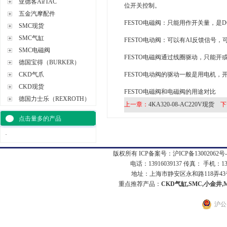
亚德客AirTAC
位开关控制。
五金汽摩配件
FESTO电磁阀：只能用作开关量，是
SMC现货
SMC气缸
FESTO电动阀：可以有AI反馈信号，
SMC电磁阀
FESTO电磁阀通过线圈驱动，只能开
德国宝得（BURKER）
CKD气爪
FESTO电动阀的驱动一般是用电机
CKD现货
FESTO电磁阀和电磁阀的用途对比
德国力士乐（REXROTH）
上一章：
4KA320-08-AC220V现货
下
点击量多的产品
·
版权所有 ICP备案号：
沪ICP备13002062号-
电话：13916039137 传真： 手机：1
地址：上海市静安区永和路118弄43号7
重点推荐产品：
CKD气缸,SMC,小金井,
沪公网