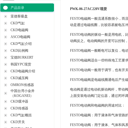
产品目录
PWK-06-27AC220V现货
亚德客吸盘
FESTO电磁阀一般流通系数很小，而
CKD气缸
动是通过电磁线圈，比较容易被电压冲
CKD电磁阀
FESTO电动阀的驱动一般是用电机
ASCO电磁阀
动阀反之。电动阀阀的开度可以控制
CKD气缸介绍
CKD比例阀
FESTO电磁阀一般断电可以复位，电
宝德BURKERT
FESTO电磁阀适合一些特殊地工艺
韩国YPC现货
FESTO电动阀一般用于调节，也有开
CKD电磁阀介绍
CKD减压阀
FESTO电磁阀是电磁线圈通电后产
OMRON传感器
电动阀是通过电动机驱动阀杆，带动
中国台湾小金井
（KOGANEI）
上面安装电动阀门定位器，通过闭环
CKD缓冲器
FESTO电动阀和电磁阀的用途对比：
CKD传感器
CKD气缸概括
FESTO电磁阀：用于液体和气体管
CKD开关
FESTO电动阀：用于液体、气体和