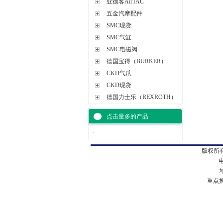
亚德客AirTAC
五金汽摩配件
SMC现货
SMC气缸
SMC电磁阀
德国宝得（BURKER）
CKD气爪
CKD现货
德国力士乐（REXROTH）
点击量多的产品
·
版权所有
电
地址
重点