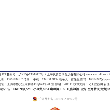
 ICP备案号：
沪ICP备13002062号-7
上海伏翼自动化设备有限公司 www.mai-zdh.com
话：13916039137 传真： 手机：13916039137 联系人：霍先生 邮箱：
82204292@qq.c
：上海市静安区永和路118弄43号703室 邮编：201111 技术支持：
化工仪器网
管理
推荐产品：
CKD气缸,SMC,小金井,MAC电磁阀,FESTO,倍加福..现货..型号替代,免费
沪公网安备 31010602005592号