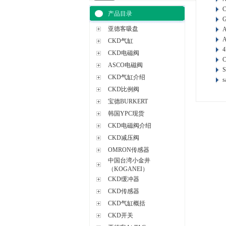
C
产品目录
亚德客吸盘
CKD气缸
CKD电磁阀
C
ASCO电磁阀
S
CKD气缸介绍
s
CKD比例阀
宝德BURKERT
韩国YPC现货
CKD电磁阀介绍
CKD减压阀
OMRON传感器
中国台湾小金井
（KOGANEI）
CKD缓冲器
CKD传感器
CKD气缸概括
CKD开关