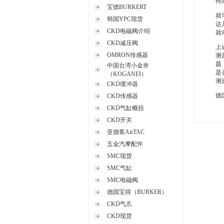
何
宝德BURKERT
就
韩国YPC现货
达
CKD电磁阀介绍
就
CKD减压阀
上
OMRON传感器
测
题
中国台湾小金井
是
（KOGANEI）
测
CKD缓冲器
德
CKD传感器
CKD气缸概括
CKD开关
亚德客AirTAC
五金汽摩配件
SMC现货
SMC气缸
SMC电磁阀
德国宝得（BURKER）
CKD气爪
CKD现货