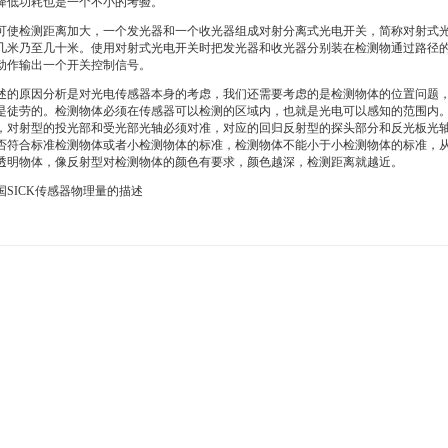
降低功耗也是一个不小的考验。
可使检测距离加大，一个发光器和一个收光器组成对射分离式光电开关，简称对射式
几米乃至几十米。使用对射式光电开关时把发光器和收光器分别装在检测物通过路径
动作输出一个开关控制信号。
述的原因分析是对光电传感器本身的考虑，我们还需要考虑的是检测物体的位置问题
是徒劳的。检测物体必须在传感器可以检测的区域内，也就是光电可以感知的范围内
，对射型的投光部和受光部光轴必须对准，对应的回归反射型的探头部分和反光板光
否符合标准检测物体或者小检测物体的标准，检测物体不能小于小检测物体的标准，
透明物体，像反射型对检测物体的颜色有要求，颜色越深，检测距离就越近。
国SICK传感器物理量的描述