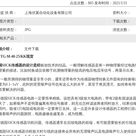
点击次数：865 发布时间：2021/1/31
提 供 商：
上海伏翼自动化设备有限公司
资料大小：
图片类型：
下载次数：
资料类型：
JPG
浏览次数：
相关产品：
细介绍：
文件下载
TG-M-40-25/KK现货
国SICK传感器的设计是经
验加技术的结晶。一般理解传感器是将一种物理量经过电路
理量的描述。比如转换成仅依赖于此测物理量的较高的电压电流等信号，再显示出来
、一般所测得的物理量是非常小的，通常还带有作为传感器物理转换元件固有的转换噪
度为0.1~1uV，此时的背景噪声信号也有这么大的水平，甚至于将其湮灭。如何将有用
首要解决的问题。
、德国SICK传感器电路一定要简单精炼。设想具有3级放大电路的，带有2级有源滤
大了，如果噪声不是明显偏离有用信号频谱，则无论怎样滤波两者同时放大，结果信
简约。能省1只电阻或电容就一定要将它去掉。这一点是许多设计传感器的工程师们容
随着噪声的问题困扰，电路越修改越复杂，成为怪圈。
、德国SICK传感器功耗问题。传感器通常在后续电路的前端，有可能需要较长的引线
德国SICK传感器功耗较大时引线的连接将会所有的无谓噪声以及电源噪声引入使得