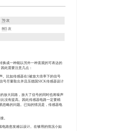
70
次
865
次
转换成一种能以另外一种直观的可表达的
。因此需要注意几点：
声。比如传感器在1被放大倍率下的信号
信号尽量取出并且压德国SICK传感器设计
波器的放大回路，放大了信号的同时也将噪声
噪比没有提高。因此传感器电路一定要精
易忽略的问题。已知的情况是，传感器电
连接。
后续电路愈发难以设计。在够用的情况小如