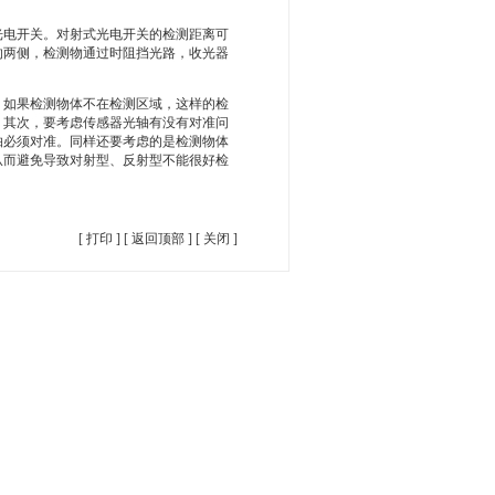
光电开关。对射式光电开关的检测距离可
的两侧，检测物通过时阻挡光路，收光器
，如果检测物体不在检测区域，这样的检
。其次，要考虑传感器光轴有没有对准问
轴必须对准。同样还要考虑的是检测物体
从而避免导致对射型、反射型不能很好检
[
打印
] [
返回顶部
] [
关闭
]