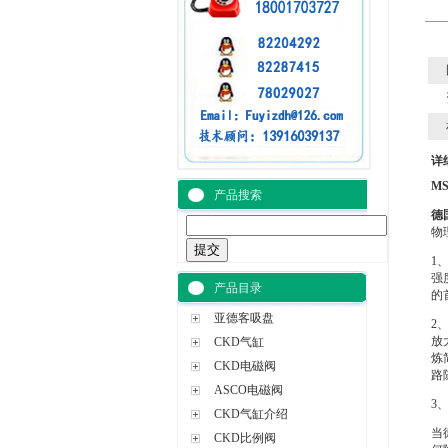
详
MS
产品搜索
德
物
1
强
产品目录
的
亚德客吸盘
2
放
CKD气缸
炼
CKD电磁阀
路
ASCO电磁阀
3
CKD气缸介绍
当
CKD比例阀