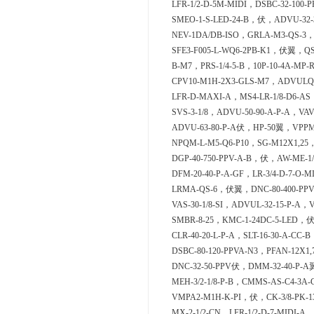
LFR-1/2-D-5M-MIDI，DSBC-32-100-
SMEO-1-S-LED-24-B，伏，ADVU-32-
NEV-1DA/DB-ISO，GRLA-M3-QS-3，D-
SFE3-F005-L-WQ6-2PB-K1，伏翼，QS
B-M7，PRS-1/4-5-B，10P-10-4A-MP-
CPV10-M1H-2X3-GLS-M7，ADVULQ-
LFR-D-MAXI-A，MS4-LR-1/8-D6-AS，M
SVS-3-1/8，ADVU-50-90-A-P-A，VAV
ADVU-63-80-P-A伏，HP-50翼，VPPM-6
NPQM-L-M5-Q6-P10，SG-M12X1,25，
DGP-40-750-PPV-A-B，伏，AW-ME-1
DFM-20-40-P-A-GF，LR-3/4-D-7-O-M
LRMA-QS-6，伏翼，DNC-80-400-PPV
VAS-30-1/8-SI，ADVUL-32-15-P-A，VA
SMBR-8-25，KMC-1-24DC-5-LED，伏
CLR-40-20-L-P-A，SLT-16-30-A-CC-
DSBC-80-120-PPVA-N3，PFAN-12X1
DNC-32-50-PPV伏，DMM-32-40-P-A
MEH-3/2-1/8-P-B，CMMS-AS-C4-3A-
VMPA2-M1H-K-PI，伏，CK-3/8-PK-
MX-2-1/2-CN，LFR-1/2-D-7-MIDI-A，