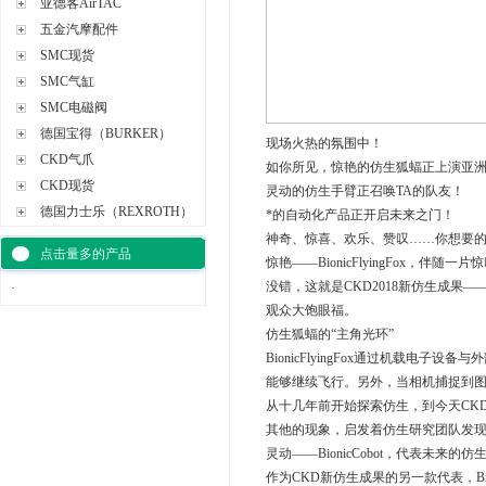
亚德客AirTAC
五金汽摩配件
SMC现货
SMC气缸
SMC电磁阀
德国宝得（BURKER）
现场火热的氛围中！
CKD气爪
如你所见，惊艳的仿生狐蝠正上演亚
CKD现货
灵动的仿生手臂正召唤TA的队友！
德国力士乐（REXROTH）
*的自动化产品正开启未来之门！
神奇、惊喜、欢乐、赞叹……你想要
点击量多的产品
惊艳——BionicFlyingFox，
没错，这就是CKD2018新仿生成果——Bi
·
观众大饱眼福。
仿生狐蝠的“主角光环”
BionicFlyingFox通过机载
能够继续飞行。另外，当相机捕捉到图
从十几年前开始探索仿生，到今天CK
其他的现象，启发着仿生研究团队发
灵动——BionicCobot，代表未
作为CKD新仿生成果的另一款代表，B