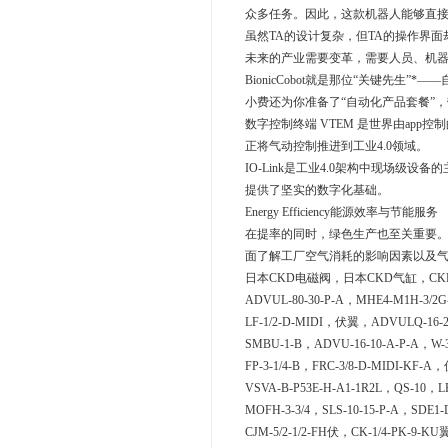
众多任务。因此，这款机器人能够直接
虽然TA的设计复杂，但TA的操作界
未来的产业需要变革，需要人员、机
BionicCobot就是那位“关键先生”
小费还为你准备了“自动化产品套餐”，带
数字控制终端 VTEM 是世界由ap
正将气动控制推进到工业4.0领域。
IO-Link是工业4.0架构中现场级设
提供了坚实的数字化基础。
Energy Efficiency能源效率与节能服务
在提率的同时，绿色生产也至关重要。En
面了解工厂空气消耗的影响因素以及
日本CKD电磁阀，日本CKD气缸，C
ADVUL-80-30-P-A，MHE4-M1H-3/2G-
LF-1/2-D-MIDI，伏翼，ADVULQ-16-25
SMBU-1-B，ADVU-16-10-A-P-A，W-3
FP-3-1/4-B，FRC-3/8-D-MIDI-KF-A
VSVA-B-P53E-H-A1-1R2L，QS-10，L
MOFH-3-3/4，SLS-10-15-P-A，SDE1-
CJM-5/2-1/2-FH伏，CK-1/4-PK-9-KU