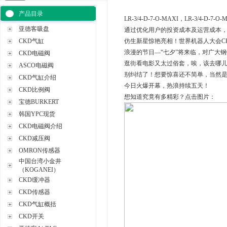
产品目录
LR-3/4-D-7-O-MAXI，LR-3/4-D-
亚德客吸盘
通过优化用户的投资成本及运营成本，可
CKD气缸
仿生新星惊艳亮相！世界机器人大会CK
浪漫的节日—“七夕”将来临，对广大钢
CKD电磁阀
逛街看电影又太过俗套，唉，该去哪
ASCO电磁阀
别纠结了！想要惊喜还不简单，当然是
CKD气缸介绍
今日火爆开幕，热浪持续五天！
CKD比例阀
想知道究竟有多精彩？点击图片：
宝德BURKERT
韩国YPC现货
CKD电磁阀介绍
CKD减压阀
OMRON传感器
中国台湾小金井
（KOGANEI）
CKD缓冲器
CKD传感器
CKD气缸概括
CKD开关