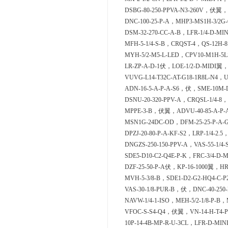
DSBG-80-250-PPVA-N3-260V，伏翼，S
DNC-100-25-P-A，MHP3-MS1H-3/2G-
DSM-32-270-CC-A-B，LFR-1/4-D-
MFH-5-1/4-S-B，CRQST-4，QS-12H-8
MYH-5/2-M5-L-LED，CPV10-M1H-5L
LR-ZP-A-D-1伏，LOE-1/2-D-MIDI翼，Q
VUVG-L14-T32C-AT-G18-1R8L-N4，U
ADN-16-5-A-P-A-S6，伏，SME-10M-D
DSNU-20-320-PPV-A，CRQSL-1/4-8
MPPE-3-B，伏翼，ADVU-40-85-A-P
MSN1G-24DC-OD，DFM-25-25-P-A-G
DPZJ-20-80-P-A-KF-S2，LRP-1/4-2
DNGZS-250-150-PPV-A，VAS-55-1/4
SDE5-D10-C2-Q4E-P-K，FRC-3/4-D-
DZF-25-50-P-A伏，KP-16-1000翼，HR
MVH-5-3/8-B，SDE1-D2-G2-HQ4-C-P
VAS-30-1/8-PUR-B，伏，DNC-40-25
NAVW-1/4-1-ISO，MEH-5/2-1/8-P-B
VFOC-S-S4-Q4，伏翼，VN-14-H-T4-PI4
10P-14-4B-MP-R-U-3CL，LFR-D-MIN