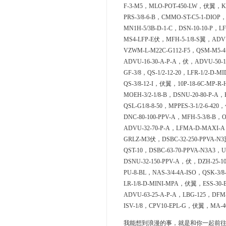
F-3-M5，MLO-POT-450-LW，伏翼，KM
PRS-3/8-6-B，CMMO-ST-C5-1-DIOP，S
MN1H-5/3B-D-1-C，DSN-10-10-P，LF-
MS4-LFP-E伏，MFH-5-1/8-S翼，ADVU-
VZWM-L-M22C-G112-F5，QSM-M5-4
ADVU-16-30-A-P-A，伏，ADVU-50-1
GF-3/8，QS-1/2-12-20，LFR-1/2-D-MI
QS-3/8-12-I，伏翼，10P-18-6C-MP-R-H
MOEH-3/2-1/8-B，DSNU-20-80-P-A，
QSL-G1/8-8-50，MPPES-3-1/2-6-4
DNC-80-100-PPV-A，MFH-5-3/8-B，O
ADVU-32-70-P-A，LFMA-D-MAXI-A，
GRLZ-M3伏，DSBC-32-250-PPVA-N
QST-10，DSBC-63-70-PPVA-N3A3，U-
DSNU-32-150-PPV-A，伏，DZH-25-10
PU-8-BL，NAS-3/4-4A-ISO，QSK-3/8-
LR-1/8-D-MINI-MPA，伏翼，ESS-30-B
ADVU-63-25-A-P-A，LBG-125，DFM-2
ISV-1/8，CPV10-EPL-G，伏翼，MA-40-
我能想到浪漫的事，就是和你一起前往CK