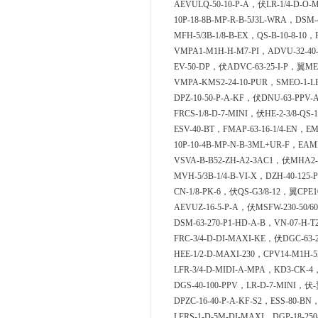
AEVULQ-50-10-P-A，伏LR-1/4-D-O-
10P-18-8B-MP-R-B-5J3L-WRA，DSM-
MFH-5/3B-1/8-B-EX，QS-B-10-8-10
VMPA1-M1H-H-M7-PI，ADVU-32-40-
EV-50-DP，伏ADVC-63-25-I-P，翼MEB
VMPA-KMS2-24-10-PUR，SMEO-1-LE
DPZ-10-50-P-A-KF，伏DNU-63-P
FRCS-1/8-D-7-MINI，伏HE-2-3/8-QS
ESV-40-BT，FMAP-63-16-1/4-EN，E
10P-10-4B-MP-N-B-3ML+UR-F，EAM
VSVA-B-B52-ZH-A2-3AC1，伏MHA2-
MVH-5/3B-1/4-B-VI-X，DZH-40-125
CN-1/8-PK-6，伏QS-G3/8-12，翼CPE10
AEVUZ-16-5-P-A，伏MSFW-230-50/6
DSM-63-270-P1-HD-A-B，VN-07-H-T2
FRC-3/4-D-DI-MAXI-KE，伏DGC-63-2
HEE-1/2-D-MAXI-230，CPV14-M1H-
LFR-3/4-D-MIDI-A-MPA，KD3-CK-4，
DGS-40-100-PPV，LR-D-7-MINI，伏-
DPZC-16-40-P-A-KF-S2，ESS-80-BN
LFRS-1-D-5M-DI-MAXI，DGP-18-250-