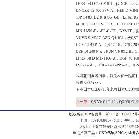
LFRS-1/4-D-7-O-MIDI，伏DGPL-25-7
DNGZK-63-400-PPV-A，HEE-D-MINI
10P-14-8A-D2-R-B-8G+GE，伏-翼PRS-
MFH-5/3B-D-1-S-C-EX，CPE18-M1H-
MN1H-5/2-D-1-FR-C-CT，T-22-RT，翼
VUVB-S-M32C-AZD-Q4-1C1，伏QST-
DGS-16-40-P-A，QS-12-10，DNG-200-
DZF-50-200-P-A，PUN-V0-8X2-BL-
LFRS-1/8-D-MINI-KG-A，DGP-40-18
ESS-30-SU，DNC-80-80-PPV-A，HBN-
我能想到浪漫的事，就是和你一起前往CK
程自动化行业：
专业日本CKD超10年老牌日本CKD供
上一章：
QS-V0-G1/2-10，QS-V0-G1/2
版权所有 ICP备案号：
沪ICP备13002062号-
电话：13916039137 传真： 手机：1
地址：上海市静安区永和路118弄43号7
重点推荐产品：
CKD气缸,SMC,小金井,