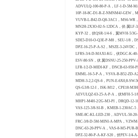
ADVULQ-100-80-P-A，LF-1-D-5M-M
10P-18-8C-D1-R-Z-NMNM4J-GEW，MF
VUVB-L-B42-D-Q8-3AC1，MS6-WR，
MN2H-2X3O-02-S-12DCA，伏-翼LF-3/
KYP-32，伏QSR-1/4-6，翼MVH-5/3G-D
SDE5-D10-O-Q3E-P-M8，SEU-1/8，DS
DPZ-16-25-P-A-S2，MSZE-3-24VDC，
LFRS-3/4-D-MAXI-KG，伏DGC-K-40-
ESV-80-SN，伏.翼DSNU-25-250-PPV-A
LFR-1/2-D-MIDI-KF，DNCB-63-950
EMML-16-5-P-A，VSVA-B-B52-ZD-A
MDH-3-2,2-QS-6，PUN-E-6X0,8-SW-5
QS-G3/8-12-I，ISK-M12，CPE18-M3H-
AEVULQZ-63-25-A-P-A，伏MFH-5-1/
MHP1-M4H-2/2G-M3-PI，DRQD-12-18
VAS-125-3/8-SI-B，KMEB-1-230AC-5
SME-8C-KL-LED-230，ADVUL-50-20-
FRC-3/8-D-5M-MINI-A-MPA，VZWM-L
DNC-63-20-PPV-A，VAS-8-M5-PUR-
DPZ-32-80-P-A-KF-S20，伏PEV-1/4-