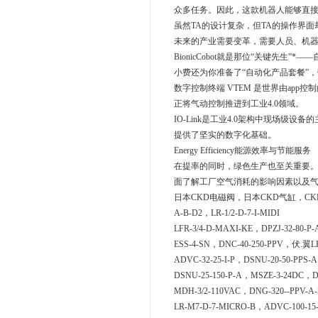
众多任务。因此，这款机器人能够直接
虽然TA的设计复杂，但TA的操作界
未来的产业需要变革，需要人员、机
BionicCobot就是那位“关键先生”
小费还为你准备了“自动化产品套餐”，带
数字控制终端 VTEM 是世界由ap
正将气动控制推进到工业4.0领域。
IO-Link是工业4.0架构中现场级设
提供了坚实的数字化基础。
Energy Efficiency能源效率与节能服务
在提率的同时，绿色生产也至关重要。En
面了解工厂空气消耗的影响因素以及
日本CKD电磁阀，日本CKD气缸，CKD气管，
A-B-D2，LR-1/2-D-7-I-MIDI
LFR-3/4-D-MAXI-KE，DPZJ-32-80-P-
ESS-4-SN，DNC-40-250-PPV，伏.翼LF
ADVC-32-25-I-P，DSNU-20-50-PPS-
DSNU-25-150-P-A，MSZE-3-24DC，DG
MDH-3/2-110VAC，DNG-320--PPV-A
LR-M7-D-7-MICRO-B，ADVC-100-15-