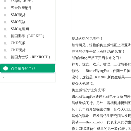
亚德客AirTAC
五金汽摩配件
SMC现货
SMC气缸
SMC电磁阀
德国宝得（BURKER）
现场火热的氛围中！
CKD气爪
如你所见，惊艳的仿生狐蝠正上演亚
CKD现货
灵动的仿生手臂正召唤TA的队友！
德国力士乐（REXROTH）
*的自动化产品正开启未来之门！
神奇、惊喜、欢乐、赞叹……你想要
点击量多的产品
惊艳——BionicFlyingFox，
没错，这就是CKD2018新仿生成果——Bi
·
观众大饱眼福。
仿生狐蝠的“主角光环”
BionicFlyingFox通过机载
能够继续飞行。另外，当相机捕捉到图
从十几年前开始探索仿生，到今天CK
其他的现象，启发着仿生研究团队发
灵动——BionicCobot，代表未
作为CKD新仿生成果的另一款代表，B