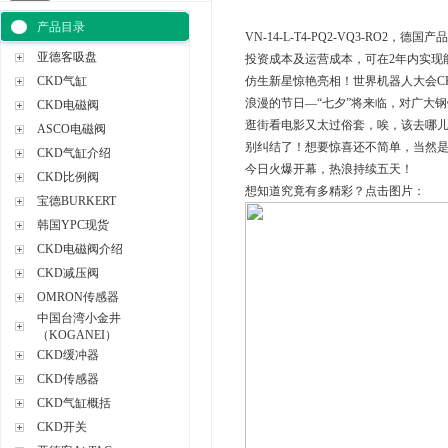
产品目录
VN-14-L-T4-PQ2-VQ3-RO2，德国产
亚德客吸盘
投资成本及运营成本，可在2年内实现能耗
CKD气缸
仿生新星惊艳亮相！世界机器人大会CK
浪漫的节日—“七夕”将来临，对广大钢
CKD电磁阀
逛街看电影又太过俗套，唉，该去哪
ASCO电磁阀
别纠结了！想要惊喜还不简单，当然是
CKD气缸介绍
今日火爆开幕，热浪持续五天！
CKD比例阀
想知道究竟有多精彩？点击图片：
宝德BURKERT
韩国YPC现货
CKD电磁阀介绍
CKD减压阀
OMRON传感器
中国台湾小金井
（KOGANEI）
CKD缓冲器
CKD传感器
CKD气缸概括
CKD开关