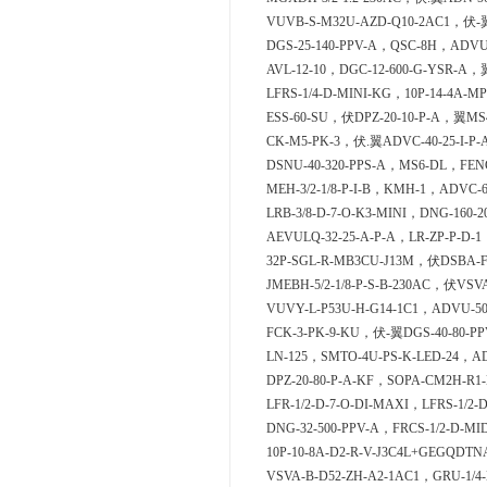
VUVB-S-M32U-AZD-Q10-2AC1，伏-翼D
DGS-25-140-PPV-A，QSC-8H，ADVUL
AVL-12-10，DGC-12-600-G-YSR-A，
LFRS-1/4-D-MINI-KG，10P-14-4A-M
ESS-60-SU，伏DPZ-20-10-P-A，翼MS4
CK-M5-PK-3，伏.翼ADVC-40-25-I-P-
DSNU-40-320-PPS-A，MS6-DL，FENG
MEH-3/2-1/8-P-I-B，KMH-1，ADVC-6
LRB-3/8-D-7-O-K3-MINI，DNG-160-2
AEVULQ-32-25-A-P-A，LR-ZP-P-D-1
32P-SGL-R-MB3CU-J13M，伏DSBA-F
JMEBH-5/2-1/8-P-S-B-230AC，伏VSV
VUVY-L-P53U-H-G14-1C1，ADVU-50
FCK-3-PK-9-KU，伏-翼DGS-40-80-PP
LN-125，SMTO-4U-PS-K-LED-24，AD
DPZ-20-80-P-A-KF，SOPA-CM2H-R1-
LFR-1/2-D-7-O-DI-MAXI，LFRS-1/2-
DNG-32-500-PPV-A，FRCS-1/2-D-MI
10P-10-8A-D2-R-V-J3C4L+GEGQDT
VSVA-B-D52-ZH-A2-1AC1，GRU-1/4-