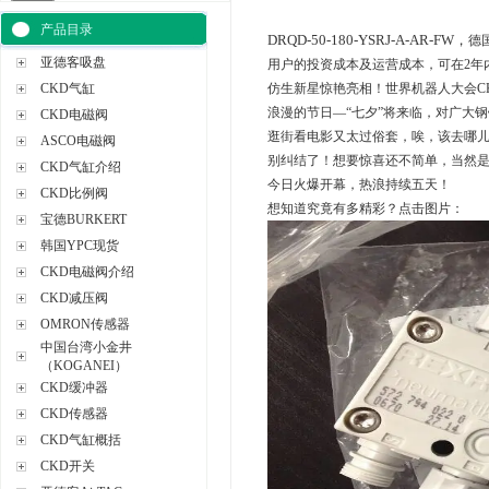
产品目录
DRQD-50-180-YSRJ-A-AR-FW，
德
亚德客吸盘
用户的投资成本及运营成本，可在2年内
CKD气缸
仿生新星惊艳亮相！世界机器人大会CK
浪漫的节日—“七夕”将来临，对广大钢
CKD电磁阀
逛街看电影又太过俗套，唉，该去哪
ASCO电磁阀
别纠结了！想要惊喜还不简单，当然是
CKD气缸介绍
今日火爆开幕，热浪持续五天！
CKD比例阀
想知道究竟有多精彩？点击图片：
宝德BURKERT
韩国YPC现货
CKD电磁阀介绍
CKD减压阀
OMRON传感器
中国台湾小金井
（KOGANEI）
CKD缓冲器
CKD传感器
CKD气缸概括
CKD开关