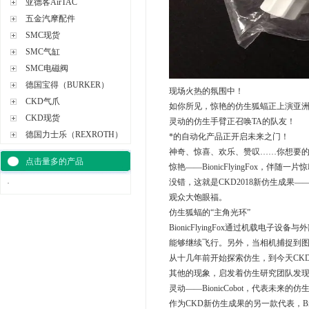
亚德客AirTAC
五金汽摩配件
SMC现货
SMC气缸
SMC电磁阀
德国宝得（BURKER）
现场火热的氛围中！
CKD气爪
如你所见，惊艳的仿生狐蝠正上演亚
CKD现货
灵动的仿生手臂正召唤TA的队友！
德国力士乐（REXROTH）
*的自动化产品正开启未来之门！
神奇、惊喜、欢乐、赞叹……你想要
点击量多的产品
惊艳——BionicFlyingFox，
没错，这就是CKD2018新仿生成果——Bi
·
观众大饱眼福。
仿生狐蝠的“主角光环”
BionicFlyingFox通过机载
能够继续飞行。另外，当相机捕捉到图
从十几年前开始探索仿生，到今天CK
其他的现象，启发着仿生研究团队发
灵动——BionicCobot，代表未
作为CKD新仿生成果的另一款代表，B