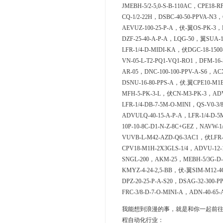
JMEBH-5/2-5,0-S-B-110AC，CPE18-R
CQ-1/2-22H，DSBC-40-50-PPVA-N3，
AEVUZ-100-25-P-A，伏-翼OS-PK-3，D
DZF-25-40-A-P-A，LQG-50，翼SUA-1
LFR-1/4-D-MIDI-KA，伏DGC-18-15
VN-05-L-T2-PQ1-VQ1-RO1，DFM-16-
AR-05，DNC-100-100-PPV-A-S6，ACX
DSNU-16-80-PPS-A，伏.翼CPE10-M1B
MFH-5-PK-3-L，伏CN-M3-PK-3，ADVC
LFR-1/4-DB-7-5M-O-MINI，QS-V0-3/
ADVULQ-40-15-A-P-A，LFR-1/4-D-5
10P-10-8C-D1-N-Z-8C+GEZ，NAVW-1
VUVB-L-M42-AZD-Q6-3AC1，伏LFR-
CPV18-M1H-2X3GLS-1/4，ADVU-12-
SNGL-200，AKM-25，MEBH-5/3G-D-
KMYZ-4-24-2,5-BB，伏-翼SIM-M12-4
DPZ-20-25-P-A-S20，DSAG-32-300-
FRC-3/8-D-7-O-MINI-A，ADN-40-65-
我能想到浪漫的事，就是和你一起前往CK
程自动化行业：