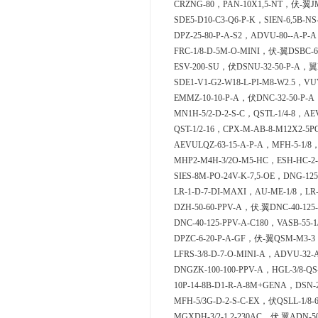
CRZNG-80，PAN-10X1,5-NT，伏-翼JME
SDE5-D10-C3-Q6-P-K，SIEN-6,5B-N
DPZ-25-80-P-A-S2，ADVU-80--A-P-
FRC-1/8-D-5M-O-MINI，伏-翼DSBC-63
ESV-200-SU，伏DSNU-32-50-P-A，翼D
SDE1-V1-G2-W18-L-PI-M8-W2.5，VU
EMMZ-10-10-P-A，伏DNC-32-50-P-A
MN1H-5/2-D-2-S-C，QSTL-1/4-8，AEV
QST-1/2-16，CPX-M-AB-8-M12X2-5P
AEVULQZ-63-15-A-P-A，MFH-5-1/8
MHP2-M4H-3/2O-M5-HC，ESH-HC-2
SIES-8M-PO-24V-K-7,5-OE，DNG-12
LR-1-D-7-DI-MAXI，AU-ME-1/8，LR-3
DZH-50-60-PPV-A，伏.翼DNC-40-125-
DNC-40-125-PPV-A-C180，VASB-55-
DPZC-6-20-P-A-GF，伏-翼QSM-M3-3，
LFRS-3/8-D-7-O-MINI-A，ADVU-32-
DNGZK-100-100-PPV-A，HGL-3/8-QS
10P-14-8B-D1-R-A-8M+GENA，DSN-2
MFH-5/3G-D-2-S-C-EX，伏QSLL-1/8-
MGXDH-3/2-1.2-230AC，伏.翼ADN-50-