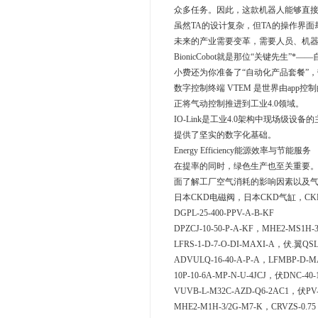
众多任务。因此，这款机器人能够直接
虽然TA的设计复杂，但TA的操作界
未来的产业需要变革，需要人员、机
BionicCobot就是那位“关键先生”
小费还为你准备了“自动化产品套餐”，带
数字控制终端 VTEM 是世界由ap
正将气动控制推进到工业4.0领域。
IO-Link是工业4.0架构中现场级设
提供了坚实的数字化基础。
Energy Efficiency能源效率与节能服务
在提率的同时，绿色生产也至关重要。En
面了解工厂空气消耗的影响因素以及
日本CKD电磁阀，日本CKD气缸，CKD气管，
DGPL-25-400-PPV-A-B-KF
DPZCJ-10-50-P-A-KF，MHE2-MS1H-
LFRS-1-D-7-O-DI-MAXI-A，伏.翼QSLV
ADVULQ-16-40-A-P-A，LFMBP-D-MA
10P-10-6A-MP-N-U-4JCJ，伏DNC-40-
VUVB-L-M32C-AZD-Q6-2AC1，伏PV-
MHE2-M1H-3/2G-M7-K，CRVZS-0.75