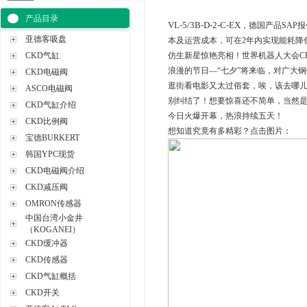
产品目录
VL-5/3B-D-2-C-EX
，德国产品SAP报
亚德客吸盘
本及运营成本，可在2年内实现能耗降低达
CKD气缸
仿生新星惊艳亮相！世界机器人大会CK
浪漫的节日—“七夕”将来临，对广大钢
CKD电磁阀
逛街看电影又太过俗套，唉，该去哪
ASCO电磁阀
别纠结了！想要惊喜还不简单，当然是
CKD气缸介绍
今日火爆开幕，热浪持续五天！
CKD比例阀
想知道究竟有多精彩？点击图片：
宝德BURKERT
韩国YPC现货
CKD电磁阀介绍
CKD减压阀
OMRON传感器
中国台湾小金井
（KOGANEI）
CKD缓冲器
CKD传感器
CKD气缸概括
CKD开关