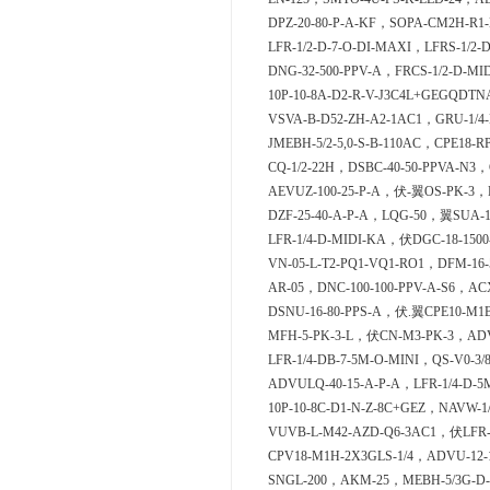
DPZ-20-80-P-A-KF，SOPA-CM2H-R1-
LFR-1/2-D-7-O-DI-MAXI，LFRS-1/2-
DNG-32-500-PPV-A，FRCS-1/2-D-MI
10P-10-8A-D2-R-V-J3C4L+GEGQDT
VSVA-B-D52-ZH-A2-1AC1，GRU-1/4-
JMEBH-5/2-5,0-S-B-110AC，CPE18-R
CQ-1/2-22H，DSBC-40-50-PPVA-N3，
AEVUZ-100-25-P-A，伏-翼OS-PK-3，D
DZF-25-40-A-P-A，LQG-50，翼SUA-1
LFR-1/4-D-MIDI-KA，伏DGC-18-15
VN-05-L-T2-PQ1-VQ1-RO1，DFM-16-
AR-05，DNC-100-100-PPV-A-S6，ACX
DSNU-16-80-PPS-A，伏.翼CPE10-M1B
MFH-5-PK-3-L，伏CN-M3-PK-3，ADVC
LFR-1/4-DB-7-5M-O-MINI，QS-V0-3/
ADVULQ-40-15-A-P-A，LFR-1/4-D-5
10P-10-8C-D1-N-Z-8C+GEZ，NAVW-1
VUVB-L-M42-AZD-Q6-3AC1，伏LFR-
CPV18-M1H-2X3GLS-1/4，ADVU-12-
SNGL-200，AKM-25，MEBH-5/3G-D-