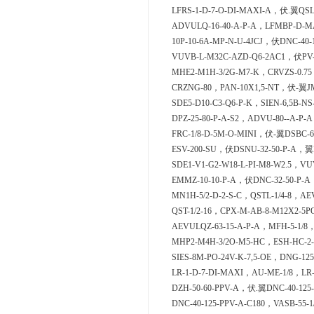
LFRS-1-D-7-O-DI-MAXI-A，伏.翼QSLV
ADVULQ-16-40-A-P-A，LFMBP-D-MA
10P-10-6A-MP-N-U-4JCJ，伏DNC-40-
VUVB-L-M32C-AZD-Q6-2AC1，伏PV-
MHE2-M1H-3/2G-M7-K，CRVZS-0.75
CRZNG-80，PAN-10X1,5-NT，伏-翼JME
SDE5-D10-C3-Q6-P-K，SIEN-6,5B-N
DPZ-25-80-P-A-S2，ADVU-80--A-P-
FRC-1/8-D-5M-O-MINI，伏-翼DSBC-63
ESV-200-SU，伏DSNU-32-50-P-A，翼D
SDE1-V1-G2-W18-L-PI-M8-W2.5，VU
EMMZ-10-10-P-A，伏DNC-32-50-P-A
MN1H-5/2-D-2-S-C，QSTL-1/4-8，AEV
QST-1/2-16，CPX-M-AB-8-M12X2-5P
AEVULQZ-63-15-A-P-A，MFH-5-1/8
MHP2-M4H-3/2O-M5-HC，ESH-HC-2
SIES-8M-PO-24V-K-7,5-OE，DNG-12
LR-1-D-7-DI-MAXI，AU-ME-1/8，LR-3
DZH-50-60-PPV-A，伏.翼DNC-40-125-
DNC-40-125-PPV-A-C180，VASB-55-