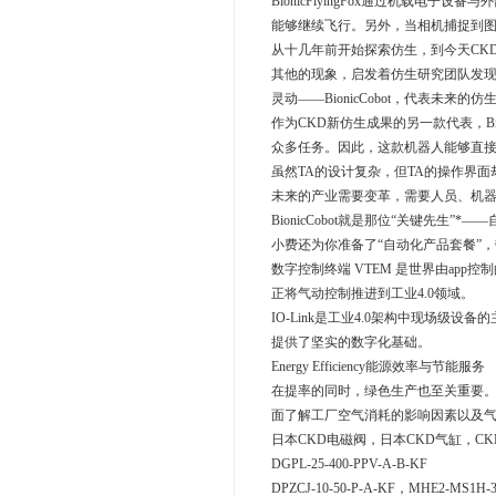
BionicFlyingFox通过机载
能够继续飞行。另外，当相机捕捉到图
从十几年前开始探索仿生，到今天CK
其他的现象，启发着仿生研究团队发
灵动——BionicCobot，代表未
作为CKD新仿生成果的另一款代表，B
众多任务。因此，这款机器人能够直接
虽然TA的设计复杂，但TA的操作界
未来的产业需要变革，需要人员、机
BionicCobot就是那位“关键先生”
小费还为你准备了“自动化产品套餐”，带
数字控制终端 VTEM 是世界由ap
正将气动控制推进到工业4.0领域。
IO-Link是工业4.0架构中现场级设
提供了坚实的数字化基础。
Energy Efficiency能源效率与节能服务
在提率的同时，绿色生产也至关重要。En
面了解工厂空气消耗的影响因素以及
日本CKD电磁阀，日本CKD气缸，CKD气管，
DGPL-25-400-PPV-A-B-KF
DPZCJ-10-50-P-A-KF，MHE2-MS1H-