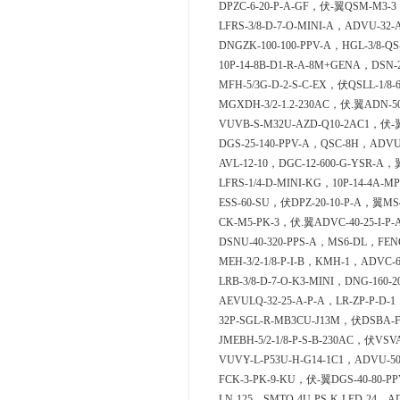
DPZC-6-20-P-A-GF，伏-翼QSM-M3-3，
LFRS-3/8-D-7-O-MINI-A，ADVU-32-
DNGZK-100-100-PPV-A，HGL-3/8-QS
10P-14-8B-D1-R-A-8M+GENA，DSN-2
MFH-5/3G-D-2-S-C-EX，伏QSLL-1/8-
MGXDH-3/2-1.2-230AC，伏.翼ADN-50-
VUVB-S-M32U-AZD-Q10-2AC1，伏-翼D
DGS-25-140-PPV-A，QSC-8H，ADVUL
AVL-12-10，DGC-12-600-G-YSR-A，
LFRS-1/4-D-MINI-KG，10P-14-4A-M
ESS-60-SU，伏DPZ-20-10-P-A，翼MS4
CK-M5-PK-3，伏.翼ADVC-40-25-I-P-
DSNU-40-320-PPS-A，MS6-DL，FENG
MEH-3/2-1/8-P-I-B，KMH-1，ADVC-6
LRB-3/8-D-7-O-K3-MINI，DNG-160-2
AEVULQ-32-25-A-P-A，LR-ZP-P-D-1
32P-SGL-R-MB3CU-J13M，伏DSBA-F
JMEBH-5/2-1/8-P-S-B-230AC，伏VSV
VUVY-L-P53U-H-G14-1C1，ADVU-50
FCK-3-PK-9-KU，伏-翼DGS-40-80-PP
LN-125，SMTO-4U-PS-K-LED-24，AD