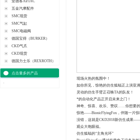
亚德客AirTAC
五金汽摩配件
SMC现货
SMC气缸
SMC电磁阀
德国宝得（BURKER）
CKD气爪
CKD现货
德国力士乐（REXROTH）
点击量多的产品
现场火热的氛围中！
·
如你所见，惊艳的仿生狐蝠正上演亚
灵动的仿生手臂正召唤TA的队友！
*的自动化产品正开启未来之门！
神奇、惊喜、欢乐、赞叹……你想要
惊艳——BionicFlyingFox，
没错，这就是CKD2018新仿生成果——Bi
观众大饱眼福。
仿生狐蝠的“主角光环”