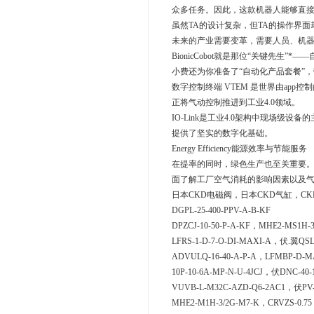
众多任务。因此，这款机器人能够直接
虽然TA的设计复杂，但TA的操作界
未来的产业需要变革，需要人员、机
BionicCobot就是那位“关键先生”
小费还为你准备了“自动化产品套餐”，带
数字控制终端 VTEM 是世界由ap
正将气动控制推进到工业4.0领域。
IO-Link是工业4.0架构中现场级设
提供了坚实的数字化基础。
Energy Efficiency能源效率与节能服务
在提率的同时，绿色生产也至关重要。En
面了解工厂空气消耗的影响因素以及
日本CKD电磁阀，日本CKD气缸，CKD气管，
DGPL-25-400-PPV-A-B-KF
DPZCJ-10-50-P-A-KF，MHE2-MS1H-
LFRS-1-D-7-O-DI-MAXI-A，伏.翼QSLV
ADVULQ-16-40-A-P-A，LFMBP-D-MA
10P-10-6A-MP-N-U-4JCJ，伏DNC-40-
VUVB-L-M32C-AZD-Q6-2AC1，伏PV-
MHE2-M1H-3/2G-M7-K，CRVZS-0.75