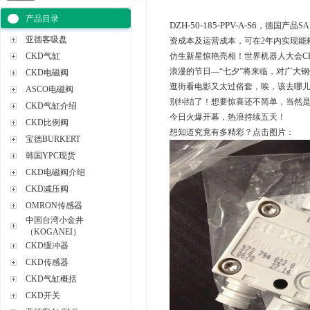
产品目录
DZH-50-185-PPV-A-S6
，德国产品SA
亚德客吸盘
资成本及运营成本，可在2年内实现能耗降
CKD气缸
仿生新星惊艳亮相！世界机器人大会CK
浪漫的节日—“七夕”将来临，对广大钢
CKD电磁阀
逛街看电影又太过俗套，唉，该去哪
ASCO电磁阀
别纠结了！想要惊喜还不简单，当然是
CKD气缸介绍
今日火爆开幕，热浪持续五天！
CKD比例阀
想知道究竟有多精彩？点击图片：
宝德BURKERT
韩国YPC现货
CKD电磁阀介绍
CKD减压阀
OMRON传感器
中国台湾小金井
（KOGANEI）
CKD缓冲器
CKD传感器
CKD气缸概括
CKD开关