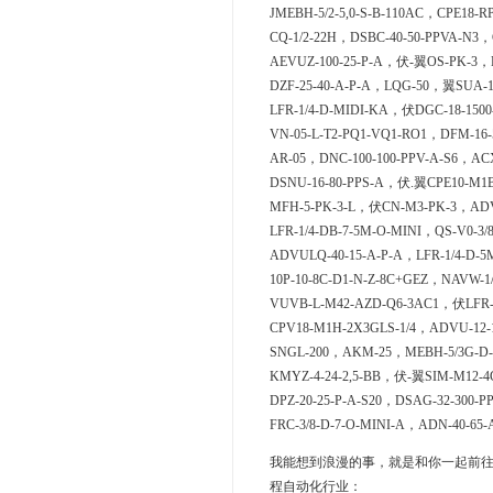
JMEBH-5/2-5,0-S-B-110AC，CPE18-R
CQ-1/2-22H，DSBC-40-50-PPVA-N3，
AEVUZ-100-25-P-A，伏-翼OS-PK-3，D
DZF-25-40-A-P-A，LQG-50，翼SUA-1
LFR-1/4-D-MIDI-KA，伏DGC-18-15
VN-05-L-T2-PQ1-VQ1-RO1，DFM-16-
AR-05，DNC-100-100-PPV-A-S6，ACX
DSNU-16-80-PPS-A，伏.翼CPE10-M1B
MFH-5-PK-3-L，伏CN-M3-PK-3，ADVC
LFR-1/4-DB-7-5M-O-MINI，QS-V0-3/
ADVULQ-40-15-A-P-A，LFR-1/4-D-5
10P-10-8C-D1-N-Z-8C+GEZ，NAVW-1
VUVB-L-M42-AZD-Q6-3AC1，伏LFR-
CPV18-M1H-2X3GLS-1/4，ADVU-12-
SNGL-200，AKM-25，MEBH-5/3G-D-
KMYZ-4-24-2,5-BB，伏-翼SIM-M12-4
DPZ-20-25-P-A-S20，DSAG-32-300-
FRC-3/8-D-7-O-MINI-A，ADN-40-65-
我能想到浪漫的事，就是和你一起前往CK
程自动化行业：