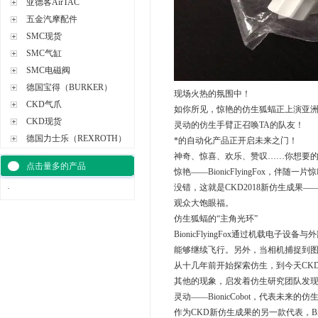
亚德客AirTAC
五金汽摩配件
SMC现货
SMC气缸
SMC电磁阀
德国宝得（BURKER）
现场火热的氛围中！
CKD气爪
如你所见，惊艳的仿生狐蝠正上演亚
CKD现货
灵动的仿生手臂正召唤TA的队友！
德国力士乐（REXROTH）
*的自动化产品正开启未来之门！
神奇、惊喜、欢乐、赞叹……你想要
点击量多的产品
惊艳——BionicFlyingFox，
没错，这就是CKD2018新仿生成果——Bi
·
观众大饱眼福。
仿生狐蝠的“主角光环”
BionicFlyingFox通过机载
能够继续飞行。另外，当相机捕捉到图
从十几年前开始探索仿生，到今天CK
其他的现象，启发着仿生研究团队发
灵动——BionicCobot，代表未
作为CKD新仿生成果的另一款代表，B