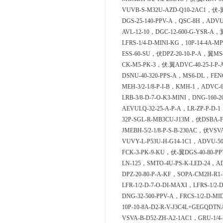
VUVB-S-M32U-AZD-Q10-2AC1，伏-翼D
DGS-25-140-PPV-A，QSC-8H，ADVUL
AVL-12-10，DGC-12-600-G-YSR-A，
LFRS-1/4-D-MINI-KG，10P-14-4A-M
ESS-60-SU，伏DPZ-20-10-P-A，翼MS4
CK-M5-PK-3，伏.翼ADVC-40-25-I-P-
DSNU-40-320-PPS-A，MS6-DL，FENG
MEH-3/2-1/8-P-I-B，KMH-1，ADVC-6
LRB-3/8-D-7-O-K3-MINI，DNG-160-2
AEVULQ-32-25-A-P-A，LR-ZP-P-D-1
32P-SGL-R-MB3CU-J13M，伏DSBA-F
JMEBH-5/2-1/8-P-S-B-230AC，伏VSV
VUVY-L-P53U-H-G14-1C1，ADVU-50
FCK-3-PK-9-KU，伏-翼DGS-40-80-PP
LN-125，SMTO-4U-PS-K-LED-24，AD
DPZ-20-80-P-A-KF，SOPA-CM2H-R1-
LFR-1/2-D-7-O-DI-MAXI，LFRS-1/2-
DNG-32-500-PPV-A，FRCS-1/2-D-MI
10P-10-8A-D2-R-V-J3C4L+GEGQDT
VSVA-B-D52-ZH-A2-1AC1，GRU-1/4-