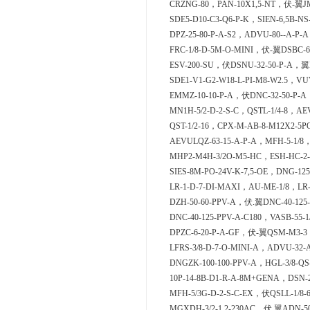
CRZNG-80，PAN-10X1,5-NT，伏-翼JME
SDE5-D10-C3-Q6-P-K，SIEN-6,5B-N
DPZ-25-80-P-A-S2，ADVU-80--A-P-
FRC-1/8-D-5M-O-MINI，伏-翼DSBC-63
ESV-200-SU，伏DSNU-32-50-P-A，翼D
SDE1-V1-G2-W18-L-PI-M8-W2.5，VU
EMMZ-10-10-P-A，伏DNC-32-50-P-A
MN1H-5/2-D-2-S-C，QSTL-1/4-8，AEV
QST-1/2-16，CPX-M-AB-8-M12X2-5P
AEVULQZ-63-15-A-P-A，MFH-5-1/8
MHP2-M4H-3/2O-M5-HC，ESH-HC-2
SIES-8M-PO-24V-K-7,5-OE，DNG-12
LR-1-D-7-DI-MAXI，AU-ME-1/8，LR-3
DZH-50-60-PPV-A，伏.翼DNC-40-125-
DNC-40-125-PPV-A-C180，VASB-55-
DPZC-6-20-P-A-GF，伏-翼QSM-M3-3，
LFRS-3/8-D-7-O-MINI-A，ADVU-32-
DNGZK-100-100-PPV-A，HGL-3/8-QS
10P-14-8B-D1-R-A-8M+GENA，DSN-2
MFH-5/3G-D-2-S-C-EX，伏QSLL-1/8-
MGXDH-3/2-1.2-230AC，伏.翼ADN-50-