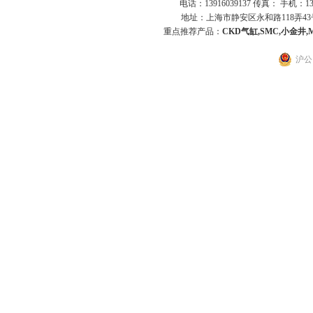
电话：13916039137 传真： 手机：1
地址：上海市静安区永和路118弄43号7
重点推荐产品：
CKD气缸,SMC,小金井,
沪公网