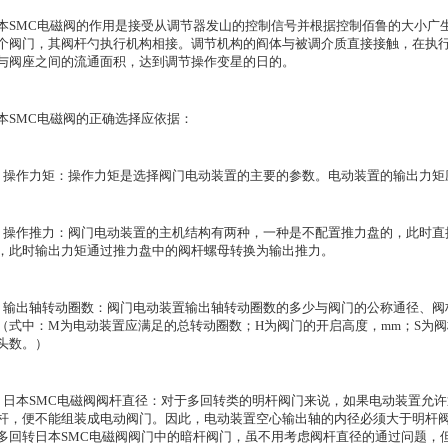
本SMC电磁阀的作用是接受从调节器发山的控制信号并根据控制佰鲁的大小广
个阀门，其阀杆勺执行机构相接。调节机构的阎体与被调介质直接接触，在执
与阀座之间的流通面积，达到调节操作变星的日的。
本SMC电磁阀的正确选择应依据：
．操作力矩：操作力矩是选择阀门电动装置的主要的参数。电动装置的输出力矩应为
．操作推力：阀门电动装置的主机结构有两种，一种是不配置推力盘的，此时直
，此时输出力矩通过推力盘中的阀杆螺母转换为输出推力。
．输出轴转动圈数：阀门电动装置输出轴转动圈数的多少与阀门的公称通径、阀杆
（式中：M为电动装置应满足的总转动圈数；H为阀门的开启高度，mm；S为阀
头数。）
．日本SMC电磁阀阀杆直径：对于多回转类的明杆阀门来说，如果电动装置允
杆，便不能组装成电动阀门。因此，电动装置空心输出轴的内径必须大于明杆
多回转日本SMC电磁阀阀门中的暗杆阀门，虽不用考虑阀杆直径的通过问题，