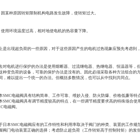
．因某种原因转矩限制机构电路发生故障，使转矩过大。
．使用环境温度过高，相对地使电机的热容量下降。
上是出现超负荷的一些原因，对于这些原因产生的电机过热现象应预先考虑到
去对电机进行保护的办法是使用熔断器、过流继电器、热继电器、恒温器等，
这种变负荷的设备，可靠的保护办法是没有的。因此必须采取各种方法组合的
同，难以提出一个统一的办法。但概括多数情况，也可以从中找到共同点。
本SMC电磁阀具有结构简单、工作可靠、维妙入侵、防火防爆、价格低廉等特点
本SMC电磁阀具有调节精度较高的特点，在一些调节精度要求高的特殊场合使
MC电磁阀。
于日本SMC电磁阀应有的工作特性和利用率取决于阀门的种类、装置的工作规
握阀门电动装置正确的选择；考虑防止超负荷（工作转矩高于控制转矩）的发