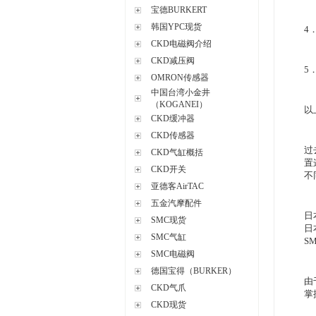
宝德BURKERT
韩国YPC现货
4
CKD电磁阀介绍
CKD减压阀
5
OMRON传感器
中国台湾小金井
（KOGANEI）
以
CKD缓冲器
CKD传感器
过
CKD气缸概括
置
CKD开关
不
亚德客AirTAC
五金汽摩配件
日
SMC现货
日
SMC气缸
S
SMC电磁阀
德国宝得（BURKER）
由
CKD气爪
掌
CKD现货