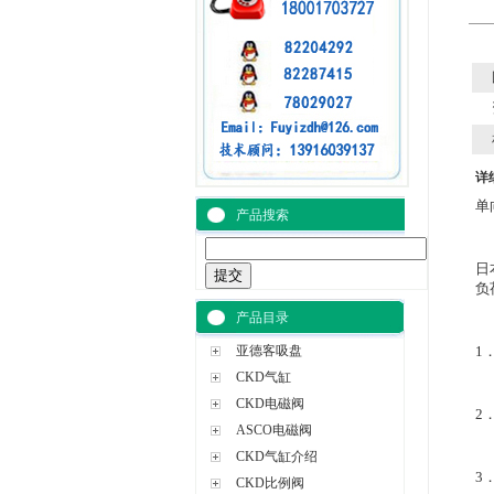
详
单
产品搜索
日
负
产品目录
亚德客吸盘
1
CKD气缸
CKD电磁阀
2
ASCO电磁阀
CKD气缸介绍
3
CKD比例阀