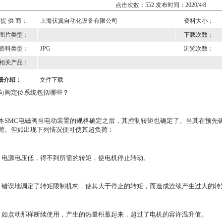
点击次数：552 发布时间：2020/4/8
提 供 商：
上海伏翼自动化设备有限公司
资料大小：
图片类型：
下载次数：
资料类型：
JPG
浏览次数：
相关产品：
细介绍：
文件下载
向阀定位系统包括哪些？
本SMC电磁阀当电动装置的规格确定之后，其控制转矩也确定了。当其在预先
荷。但如出现下列情况便可使其超负荷：
．电源电压低，得不到所需的转矩，使电机停止转动。
．错误地调定了转矩限制机构，使其大于停止的转矩，而造成连续产生过大的转
．如点动那样断续使用，产生的热量积蓄起来，超过了电机的容许温升值。