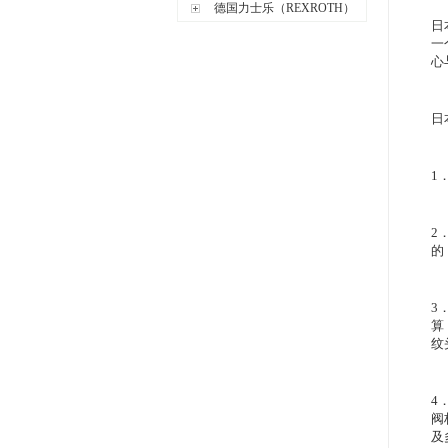
德国力士乐（REXROTH）
日
一
心
日
1
2
的
3
算
纹
4
阀
及