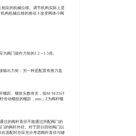
生相应的机械位移。调节机构实际上是
行机构机械位移的推动卜改变阀体小阀
阀门操作力矩的1.2～1.5倍。
接输出力矩；另一种是配置有推力盘
螺距、螺纹头数有关，按M=H/ZS计
杆传动螺纹的螺距，mm；Z为阀杆螺
许通过的阀杆直径不能通过所配阀门的
阀门的阀杆外径。对于部分回转阀门以
但在选配时亦应充分考虑阀杆直径与键