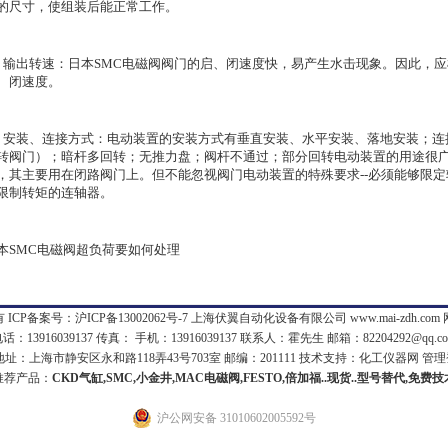
的尺寸，使组装后能正常工作。
．输出转速：日本SMC电磁阀阀门的启、闭速度快，易产生水击现象。因此，
、闭速度。
．安装、连接方式：电动装置的安装方式有垂直安装、水平安装、落地安装；连
转阀门）；暗杆多回转；无推力盘；阀杆不通过；部分回转电动装置的用途很广
，其主要用在闭路阀门上。但不能忽视阀门电动装置的特殊要求--必须能够限
限制转矩的连轴器。
本SMC电磁阀超负荷要如何处理
 ICP备案号：
沪ICP备13002062号-7
上海伏翼自动化设备有限公司 www.mai-zdh.com
话：13916039137 传真： 手机：13916039137 联系人：霍先生 邮箱：
82204292@qq.c
：上海市静安区永和路118弄43号703室 邮编：201111 技术支持：
化工仪器网
管理
推荐产品：
CKD气缸,SMC,小金井,MAC电磁阀,FESTO,倍加福..现货..型号替代,免费
沪公网安备 31010602005592号