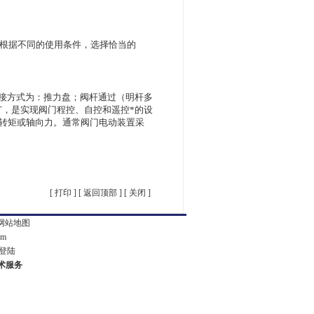
应根据不同的使用条件，选择恰当的
接方式为：推力盘；阀杆通过（明杆多
，是实现阀门程控、自控和遥控*的设
定转矩或轴向力。通常阀门电动装置采
[
打印
] [
返回顶部
] [
关闭
]
网站地图
om
登陆
技术服务