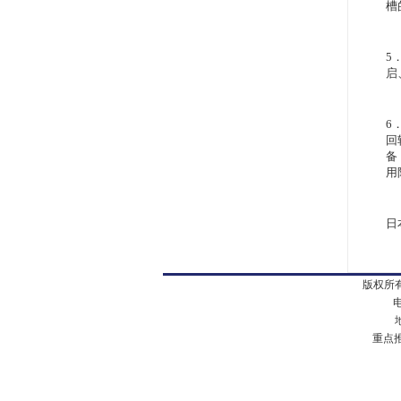
槽
5
启
6
回
备
用
日
版权所有
电
地址
重点