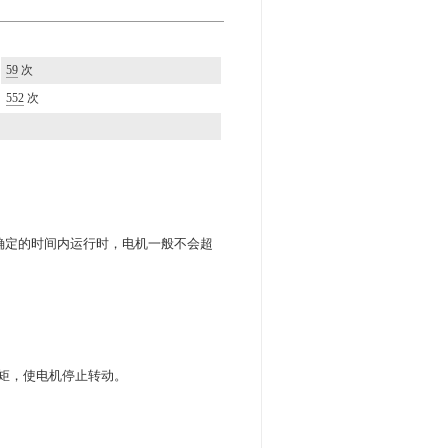
59
次
552
次
确定的时间内运行时，电机一般不会超
矩，使电机停止转动。