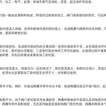
气，化工，电气，金属，和城市燃气压缩机，容器，超压保护管设备。
封面一般由金属材料制成，即使经过精密的加工，阀门很难做到的密封。引起
1)密封面进入异物。杂质和脏物等落到密封面上，造成阀瓣与阀座间存在间隙，
物，重新研磨密封面。
2)密封面损伤。造成密封面损伤的主要原因一是密封面材质不良，在长期恶劣环
工作后，密封面出现磨损。三是密封面在堆焊工序存在缺陷，在使用过程中暴
接研磨、车削后研磨或者重新加工密封面。
3)密封面宽度大。弹簧压力一定的情况下，密封面宽度大，则密封压强小，若该
。处理办法是重新加工密封面至合理尺寸，并研磨后使用。
4)零件卡阻。阀杆、衬套或阀瓣等零件存在卡阻，致使阀瓣回坐后不能*密封。
5)装配不当。由于阀门密封面采用金属材质，阀瓣和阀座的平面度以及同轴度对
、阀瓣等零件装配精度，尤其是同轴度直接影响阀门密封性能。阀瓣和阀座未*