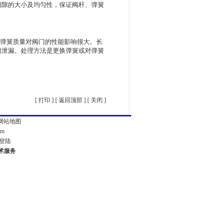
间隙的大小及均匀性，保证阀杆、弹簧
中，弹簧质量对阀门的性能影响很大。长
门泄漏。处理方法是更换弹簧或对弹簧
[
打印
] [
返回顶部
] [
关闭
]
网站地图
om
登陆
技术服务