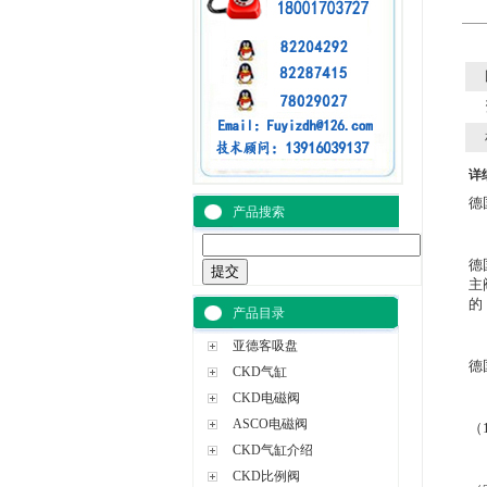
详
德
产品搜索
德
主
的
产品目录
亚德客吸盘
德
CKD气缸
CKD电磁阀
ASCO电磁阀
（
CKD气缸介绍
CKD比例阀