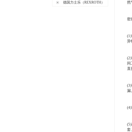
然
德国力士乐（REXROTH）
密
(
异
(
间
直
(
漏
(
(
套