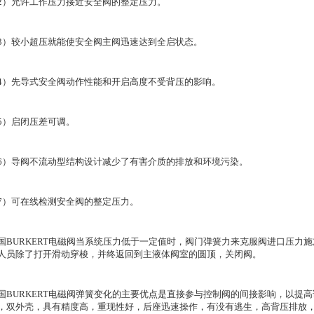
2）允许工作压力接近安全阀的整定压力。
3）较小超压就能使安全阀主阀迅速达到全启状态。
4）先导式安全阀动作性能和开启高度不受背压的影响。
5）启闭压差可调。
6）导阀不流动型结构设计减少了有害介质的排放和环境污染。
7）可在线检测安全阀的整定压力。
国BURKERT电磁阀当系统压力低于一定值时，阀门弹簧力来克服阀进口压力
人员除了打开滑动穿梭，并终返回到主液体阀室的圆顶，关闭阀。
国BURKERT电磁阀弹簧变化的主要优点是直接参与控制阀的间接影响，以提
，双外壳，具有精度高，重现性好，后座迅速操作，有没有逃生，高背压排放