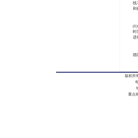
线
和
(
时
进
德
版权所有
电
地址
重点