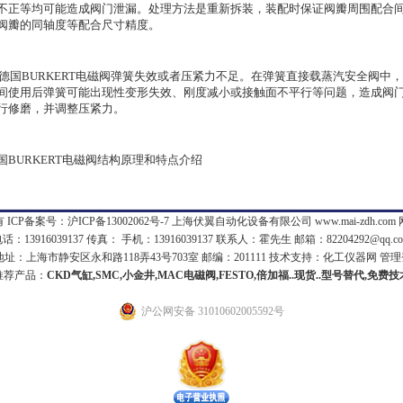
不正等均可能造成阀门泄漏。处理方法是重新拆装，装配时保证阀瓣周围配合
阀瓣的同轴度等配合尺寸精度。
6)德国BURKERT电磁阀弹簧失效或者压紧力不足。在弹簧直接载蒸汽安全阀
间使用后弹簧可能出现性变形失效、刚度减小或接触面不平行等问题，造成阀
行修磨，并调整压紧力。
国BURKERT电磁阀结构原理和特点介绍
 ICP备案号：
沪ICP备13002062号-7
上海伏翼自动化设备有限公司 www.mai-zdh.com
话：13916039137 传真： 手机：13916039137 联系人：霍先生 邮箱：
82204292@qq.c
：上海市静安区永和路118弄43号703室 邮编：201111 技术支持：
化工仪器网
管理
推荐产品：
CKD气缸,SMC,小金井,MAC电磁阀,FESTO,倍加福..现货..型号替代,免费
沪公网安备 31010602005592号