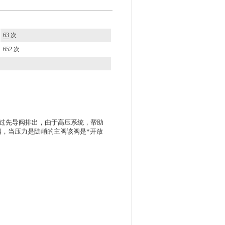
63
次
652
次
通过先导阀排出，由于高压系统，帮助
，当压力是陡峭的主阀该阀是*开放