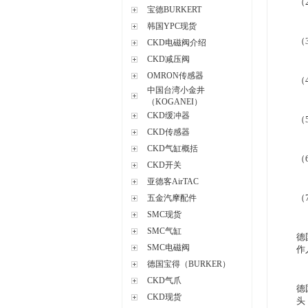
（
宝德BURKERT
韩国YPC现货
（
CKD电磁阀介绍
CKD减压阀
OMRON传感器
（
中国台湾小金井
（KOGANEI）
CKD缓冲器
（
CKD传感器
CKD气缸概括
（
CKD开关
亚德客AirTAC
（
五金汽摩配件
SMC现货
SMC气缸
德
SMC电磁阀
作
德国宝得（BURKER）
CKD气爪
德
CKD现货
头