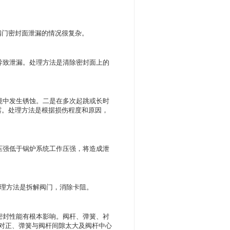
阀门密封面泄漏的情况很复杂。
导致泄漏。处理方法是清除密封面上的
境中发生锈蚀。二是在多次起跳或长时
露。处理方法是根据损伤程度和原因，
压强低于锅炉系统工作压强，将造成泄
处理方法是拆解阀门，消除卡阻。
密封性能有根本影响。阀杆、弹簧、衬
对正、弹簧与阀杆间隙太大及阀杆中心