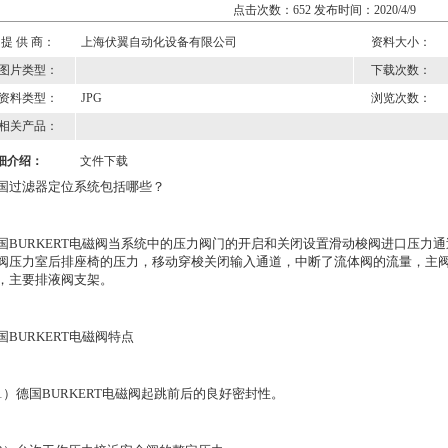
点击次数：652 发布时间：2020/4/9
提 供 商：
上海伏翼自动化设备有限公司
资料大小：
图片类型：
下载次数：
资料类型：
JPG
浏览次数：
相关产品：
细介绍：
文件下载
国过滤器定位系统包括哪些？
国BURKERT电磁阀当系统中的压力阀门的开启和关闭设置滑动梭阀进口压力
阀压力室后排座椅的压力，移动穿梭关闭输入通道，中断了流体阀的流量，主阀
，主要排液阀支架。
国BURKERT电磁阀特点
1）德国BURKERT电磁阀起跳前后的良好密封性。