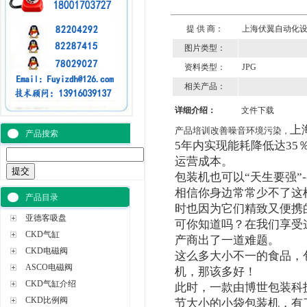
提 供 商：
上海伏翼自动化
图片类型：
资料类型：
JPG
相关产品：
详细介绍：
文件下载
上
产品培训改善噪音环境污染
，
产品搜索
5年内实现能耗降低达35
运营成本。
包装机也可以“天生要强”--饼
相信你身边常常少不了这
产品目录
时也因为它们精致又便携
亚德客吸盘
可你知道吗？在我们享受
CKD气缸
产商出了一道难题。
CKD电磁阀
这么多大小不一的食品，
ASCO电磁阀
机，那该多好！
CKD气缸介绍
此时，一款由博世包装科技推
CKD比例阀
节大小的小袋包装机，有