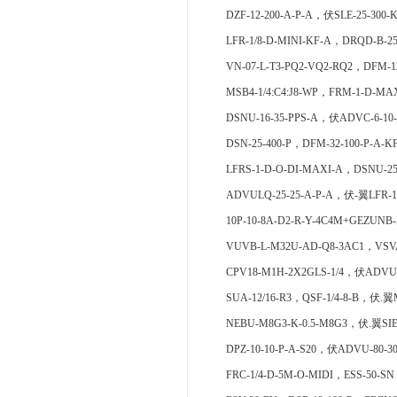
DZF-12-200-A-P-A，伏SLE-25-300-
LFR-1/8-D-MINI-KF-A，DRQD-B-25
VN-07-L-T3-PQ2-VQ2-RQ2，DFM-1
MSB4-1/4:C4:J8-WP，FRM-1-D-MA
DSNU-16-35-PPS-A，伏ADVC-6-10
DSN-25-400-P，DFM-32-100-P-A-K
LFRS-1-D-O-DI-MAXI-A，DSNU-25
ADVULQ-25-25-A-P-A，伏-翼LFR-1/
10P-10-8A-D2-R-Y-4C4M+GEZUNB-
VUVB-L-M32U-AD-Q8-3AC1，VSVA
CPV18-M1H-2X2GLS-1/4，伏ADVU-
SUA-12/16-R3，QSF-1/4-8-B，伏.翼M
NEBU-M8G3-K-0.5-M8G3，伏.翼SIE
DPZ-10-10-P-A-S20，伏ADVU-80-3
FRC-1/4-D-5M-O-MIDI，ESS-50-SN