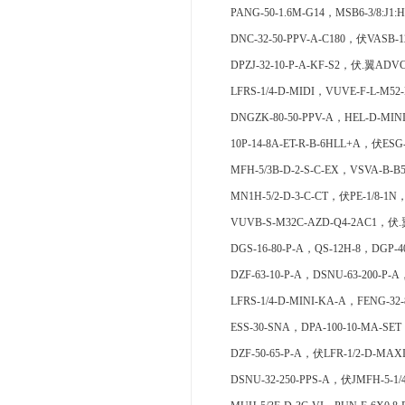
PANG-50-1.6M-G14，MSB6-3/8:J1:
DNC-32-50-PPV-A-C180，伏VASB-1
DPZJ-32-10-P-A-KF-S2，伏.翼ADVC-
LFRS-1/4-D-MIDI，VUVE-F-L-M52
DNGZK-80-50-PPV-A，HEL-D-MINI
10P-14-8A-ET-R-B-6HLL+A，伏ES
MFH-5/3B-D-2-S-C-EX，VSVA-B-B5
MN1H-5/2-D-3-C-CT，伏PE-1/8-1N
VUVB-S-M32C-AZD-Q4-2AC1，伏.翼Q
DGS-16-80-P-A，QS-12H-8，DGP-40
DZF-63-10-P-A，DSNU-63-200-P-A
LFRS-1/4-D-MINI-KA-A，FENG-32-
ESS-30-SNA，DPA-100-10-MA-SET
DZF-50-65-P-A，伏LFR-1/2-D-MAX
DSNU-32-250-PPS-A，伏JMFH-5-1/