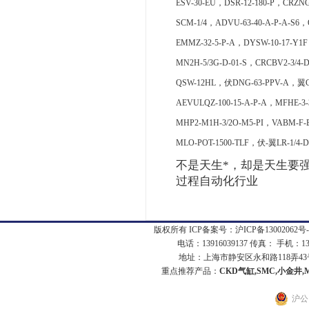
ESV-30-EU，DSR-12-180-P，CRZ
SCM-1/4，ADVU-63-40-A-P-A-S6，Q
EMMZ-32-5-P-A，DYSW-10-17-Y1F
MN2H-5/3G-D-01-S，CRCBV2-3/4-
QSW-12HL，伏DNG-63-PPV-A，翼CP
AEVULQZ-100-15-A-P-A，MFHE-3-
MHP2-M1H-3/2O-M5-PI，VABM-F-B
MLO-POT-1500-TLF，伏-翼LR-1/4-
不是天生*，却是天生要强
过程自动化行业
版权所有 ICP备案号：
沪ICP备13002062号-
电话：13916039137 传真： 手机：1
地址：上海市静安区永和路118弄43号7
重点推荐产品：
CKD气缸,SMC,小金井,
沪公网