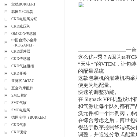
宝德BURKERT
韩国YPC现货
CKD电磁阀介绍
CKD减压阀
OMRON传感器
中国台湾小金井
（KOGANEI）
一台
CKD缓冲器
这么优--秀？A因为ta有
CKD传感器
“天生*”的VTEM，让包
CKD气缸概括
的配量系统
CKD开关
这款包装机的灌装机构采
亚德客AirTAC
便更为地配量。
五金汽摩配件
快速的调整功能。
SMC现货
在 Sigpack VPF机
SMC气缸
和气源让每个队列都有产
SMC电磁阀
洗元件和一个比例阀，系
德国宝得（BURKER）
在综合考虑之后，博世包装
CKD气爪
得益于数字控制终端模块
CKD现货
调整，并通过分散式配量