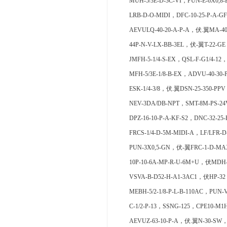
MUH-5/3E-D-3C-VI，PUN-E-6X0,8-
LRB-D-O-MIDI，DFC-10-25-P-A-GF
AEVULQ-40-20-A-P-A，伏.翼MA-40-
44P-N-V-LX-BB-3EL，伏-翼T-22-GE
JMFH-5-1/4-S-EX，QSL-F-G1/4-12
MFH-5/3E-1/8-B-EX，ADVU-40-30-
ESK-1/4-3/8，伏.翼DSN-25-350-PP
NEV-3DA/DB-NPT，SMT-8M-PS-24V
DPZ-16-10-P-A-KF-S2，DNC-32-25
FRCS-1/4-D-5M-MIDI-A，LF/LFR
PUN-3X0,5-GN，伏-翼FRC-1-D-MAX
10P-10-6A-MP-R-U-6M+U，伏MDH-5
VSVA-B-D52-H-A1-3AC1，伏HP-32，
MEBH-5/2-1/8-P-L-B-110AC，PUN-
C-1/2-P-13，SSNG-125，CPE10-M1H
AEVUZ-63-10-P-A，伏.翼N-30-SW，D