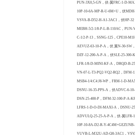
PUN-3X0,5-GN，伏-翼FRC-1-D-MAX
10P-10-6A-MP-R-U-6M+U，伏MDH-5
VSVA-B-D52-H-A1-3AC1，伏HP-32，
MEBH-5/2-1/8-P-L-B-110AC，PUN-
C-1/2-P-13，SSNG-125，CPE10-M1H
AEVUZ-63-10-P-A，伏.翼N-30-SW，D
DZF-12-200-A-P-A，伏SLE-25-300-
LFR-1/8-D-MINI-KF-A，DRQD-B-25
VN-07-L-T3-PQ2-VQ2-RQ2，DFM-1
MSB4-1/4:C4:J8-WP，FRM-1-D-MA
DSNU-16-35-PPS-A，伏ADVC-6-10
DSN-25-400-P，DFM-32-100-P-A-K
LFRS-1-D-O-DI-MAXI-A，DSNU-25
ADVULQ-25-25-A-P-A，伏-翼LFR-1/
10P-10-8A-D2-R-Y-4C4M+GEZUNB-
VUVB-L-M32U-AD-Q8-3AC1，VSVA