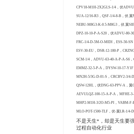
CPV18-M1H-2X2GLS-1/4，伏ADVU-
SUA-12/16-R3，QSF-1/4-8-B，伏.翼M
NEBU-M8G3-K-0.5-M8G3，伏.翼SIE
DPZ-10-10-P-A-S20，伏ADVU-80-3
FRC-1/4-D-5M-O-MIDI，ESS-50-SN
ESV-30-EU，DSR-12-180-P，CRZ
SCM-1/4，ADVU-63-40-A-P-A-S6，Q
EMMZ-32-5-P-A，DYSW-10-17-Y1F
MN2H-5/3G-D-01-S，CRCBV2-3/4-
QSW-12HL，伏DNG-63-PPV-A，翼CP
AEVULQZ-100-15-A-P-A，MFHE-3-
MHP2-M1H-3/2O-M5-PI，VABM-F-B
MLO-POT-1500-TLF，伏-翼LR-1/4-
不是天生*，却是天生要强
过程自动化行业