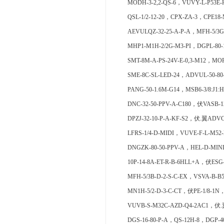
MODH-3-2,2-QS-6，VUVY-L-P53E-H
QSL-1/2-12-20，CPX-ZA-3，CPE18-
AEVULQZ-32-25-A-P-A，MFH-5/3G
MHP1-M1H-2/2G-M3-PI，DGPL-80-
SMT-8M-A-PS-24V-E-0,3-M12，MOF
SME-8C-SL-LED-24，ADVUL-50-80
PANG-50-1.6M-G14，MSB6-3/8:J1:
DNC-32-50-PPV-A-C180，伏VASB-1
DPZJ-32-10-P-A-KF-S2，伏.翼ADVC-
LFRS-1/4-D-MIDI，VUVE-F-L-M52
DNGZK-80-50-PPV-A，HEL-D-MINI
10P-14-8A-ET-R-B-6HLL+A，伏ES
MFH-5/3B-D-2-S-C-EX，VSVA-B-B5
MN1H-5/2-D-3-C-CT，伏PE-1/8-1N
VUVB-S-M32C-AZD-Q4-2AC1，伏.翼Q
DGS-16-80-P-A，QS-12H-8，DGP-40