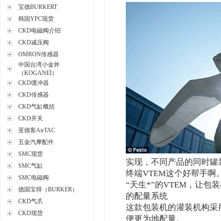
宝德BURKERT
韩国YPC现货
CKD电磁阀介绍
CKD减压阀
OMRON传感器
中国台湾小金井
（KOGANEI）
CKD缓冲器
CKD传感器
CKD气缸概括
CKD开关
亚德客AirTAC
五金汽摩配件
SMC现货
实现，不同产品的同时罐装
SMC气缸
终端VTEM这个好帮手啊
SMC电磁阀
“天生*”的VTEM，让包
德国宝得（BURKER）
的配量系统
CKD气爪
这款包装机的灌装机构采
CKD现货
便更为地配量。