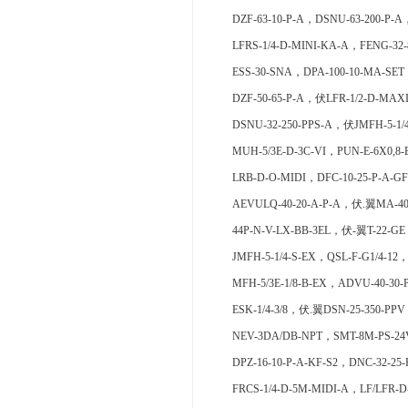
DZF-63-10-P-A，DSNU-63-200-P-A
LFRS-1/4-D-MINI-KA-A，FENG-32-
ESS-30-SNA，DPA-100-10-MA-SET
DZF-50-65-P-A，伏LFR-1/2-D-MAX
DSNU-32-250-PPS-A，伏JMFH-5-1/
MUH-5/3E-D-3C-VI，PUN-E-6X0,8-
LRB-D-O-MIDI，DFC-10-25-P-A-GF
AEVULQ-40-20-A-P-A，伏.翼MA-40-
44P-N-V-LX-BB-3EL，伏-翼T-22-GE
JMFH-5-1/4-S-EX，QSL-F-G1/4-12
MFH-5/3E-1/8-B-EX，ADVU-40-30-
ESK-1/4-3/8，伏.翼DSN-25-350-PP
NEV-3DA/DB-NPT，SMT-8M-PS-24V
DPZ-16-10-P-A-KF-S2，DNC-32-25
FRCS-1/4-D-5M-MIDI-A，LF/LFR