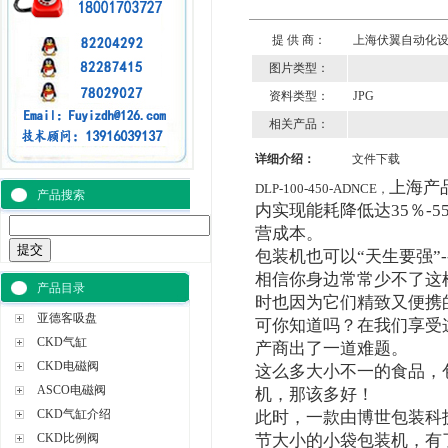
提 供 商：
上海伏翼自动化
图片类型：
资料类型：
JPG
相关产品：
详细介绍：
文件下载
上海产品
DLP-100-450-ADNCE
，
产品搜索
内实现能耗降低达35％-
营成本。
包装机也可以“天生要强”--饼
相信你身边常常少不了这
产品目录
时也因为它们精致又便携
亚德客吸盘
可你知道吗？在我们享受
CKD气缸
产商出了一道难题。
CKD电磁阀
这么多大小不一的食品，
ASCO电磁阀
机，那该多好！
CKD气缸介绍
此时，一款由博世包装科技推
CKD比例阀
节大小的小袋包装机，有