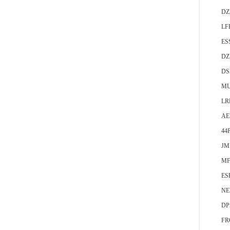
DZ
LF
ES
DZ
DS
MU
LR
AE
44
JM
MF
ES
NE
DP
FR