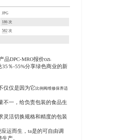
JPG
186
次
582
次
产品DPC-MRO报价
OZl-
5％-55%分享绿色商业的新
不仅仅是因为它
比例阀维修保养适
量不一，给负责包装的食品生
求灵活切换规格和精度的包装
机便应运而生，ta是的可自由调
整生产。