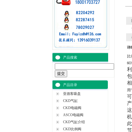
详
比
产品搜索
6O
利
包
相
产品目录
用
亚德客吸盘
可
CKD气缸
产
CKD电磁阀
这
ASCO电磁阀
机
CKD气缸介绍
此
CKD比例阀
节