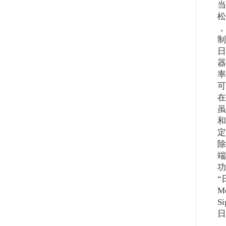
当
松
，
制
日
器
率
可
在
虽
和
定
除
端
功
“
M
S
日