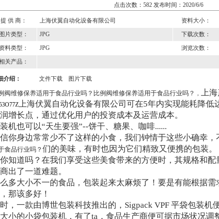
点击次数：582 发布时间：2020/6/6
提 供 商：
上海伏翼自动化设备有限公司
资料大小：
图片类型：
JPG
下载次数：
资料类型：
JPG
浏览次数：
相关产品：
细介绍：
文件下载
图片下载
上海
例阀维修保养适用于食品行业吗？比例阀维修保养适用于食品行业吗？
，
上海伏翼自动化设备有限公司可在5年内实现能耗降低达3
53O77Z
润增长点，通过优化用户的投资成本及运营成本。
装机也可以“天生要强”--饼干、糖果、咖啡......
信你身边常常少不了这样的小食，我们钟情于这些小确幸，
们的美味，有时也因为它们精致又便携的包装。
于食品行业吗？
你知道吗？在我们享受这些美食带来的方便时，其规格和配
商出了一道难题。
么多大小不一的食品，包装起来太麻烦了！要是有能根据需
，那该多好！
时，一款由博世包装科技推出的，Sigpack VPF 平袋包装
大小的小袋包装机，有了ta，食品生产商便可据市场状况调