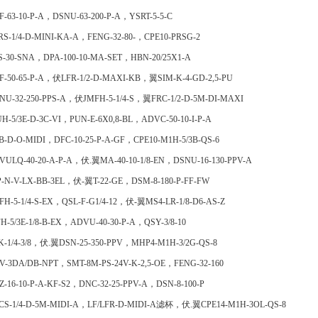
F-63-10-P-A，DSNU-63-200-P-A，YSRT-5-5-C
RS-1/4-D-MINI-KA-A，FENG-32-80-，CPE10-PRSG-2
S-30-SNA，DPA-100-10-MA-SET，HBN-20/25X1-A
F-50-65-P-A，伏LFR-1/2-D-MAXI-KB，翼SIM-K-4-GD-2,5-PU
NU-32-250-PPS-A，伏JMFH-5-1/4-S，翼FRC-1/2-D-5M-DI-MAXI
H-5/3E-D-3C-VI，PUN-E-6X0,8-BL，ADVC-50-10-I-P-A
B-D-O-MIDI，DFC-10-25-P-A-GF，CPE10-M1H-5/3B-QS-6
VULQ-40-20-A-P-A，伏.翼MA-40-10-1/8-EN，DSNU-16-130-PPV-A
P-N-V-LX-BB-3EL，伏-翼T-22-GE，DSM-8-180-P-FF-FW
FH-5-1/4-S-EX，QSL-F-G1/4-12，伏-翼MS4-LR-1/8-D6-AS-Z
H-5/3E-1/8-B-EX，ADVU-40-30-P-A，QSY-3/8-10
K-1/4-3/8，伏.翼DSN-25-350-PPV，MHP4-M1H-3/2G-QS-8
V-3DA/DB-NPT，SMT-8M-PS-24V-K-2,5-OE，FENG-32-160
Z-16-10-P-A-KF-S2，DNC-32-25-PPV-A，DSN-8-100-P
CS-1/4-D-5M-MIDI-A，LF/LFR-D-MIDI-A滤杯，伏.翼CPE14-M1H-3OL-QS-8