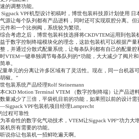
速的调整功能。
 Sigpack VPF机型设计初稿时，博世包装科技原计划使用 日
气源让每个队列都有产品进料，同时还可实现双腔分离。但
元件和一个比例阀，系统较为繁琐。
综合考虑之后，博世包装科技选择将CKDVTEM运用到包装
益于数字控制终端模块化的理念，这款包装机可以根据产量和
整，并通过分散式配量系统，让每条队列都有自己的配量腔
时VTEM一键单独调节每条队列的*功能，大大减少了阀片
简单。
配量单元的分离让许多区域有了灵活性。现在，同一台机器
胡椒。”
世包装系统产品经理Rolf Steinemann
本CKD Motion Terminal VTEM （数字控制终端）
数量减少了三倍，平袋机目前的功能，如果照以前的设计需
—Sigpack VPF包装机项目经理Lamprecht
的过程可靠性
为革命性的数字化气动技术，VTEM让Sigpack VPF“功
装机所有需要的功能。
听说你让包装机一招鲜吃遍天啊。