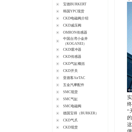
宝德BURKERT
韩国YPC现货
CKD电磁阀介绍
CKD减压阀
OMRON传感器
中国台湾小金井
（KOGANEI）
CKD缓冲器
CKD传感器
CKD气缸概括
CKD开关
亚德客AirTAC
五金汽摩配件
SMC现货
实
SMC气缸
终
SMC电磁阀
“
德国宝得（BURKER）
的
CKD气爪
这
CKD现货