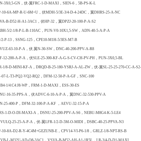
N-3X0,5-GN，伏-翼FRC-1-D-MAXI，SIEN-6，5B-PS-K-L
P-10-6A-MP-R-U-6M+U，伏MDH-5/3E-3/4-D-4-24DC，翼DHRS-25-A-NC
VA-B-D52-H-A1-3AC1，伏HP-32，翼DPZJ-20-100-P-A-S2
BH-5/2-1/8-P-L-B-110AC，PUN-V0-10X1,5-SW，ADN-40-5-A-P-A
1/2-P-13，SSNG-125，CPE10-M1H-5/3ES-M7-B
VUZ-63-10-P-A，伏.翼N-30-SW，DNC-40-200-PPV-A-R8
F-12-200-A-P-A，伏SLE-25-300-KF-A-G-S-CV-CH-PV-PH，PUN-3X0,5-BL
R-1/8-D-MINI-KF-A，DRQD-B-25-180-YSRJ-A-AL-ZW，伏-翼SL-25-25-270-CC-A-S2
-07-L-T3-PQ2-VQ2-RQ2，DFM-12-50-P-A-GF，SNC-100
B4-1/4:C4:J8-WP，FRM-1-D-MAXI，ESS-30-ES
NU-16-35-PPS-A，伏ADVC-6-10-A-P-A，翼DNC-32-530-PPV-A
N-25-400-P，DFM-32-100-P-A-KF ，AEVU-32-15-P-A
RS-1-D-O-DI-MAXI-A，DSNU-25-200-PPV-A-S6，NEBU-M8G4-K-5-LE4
VULQ-25-25-A-P-A，伏-翼LFR-1/2-D-5M-O-MIDI，DSBC-40-25-PPVA-N3
P-10-8A-D2-R-Y-4C4M+GEZUNB-E，CPV14-VI-P6-1/8，GRLZ-1/8-NPT-RS-B
VB-L-M32U-AD-Q8-3AC1，VSVA-B-M52-AH-A1-1R5L，LR-3/4-D-D1-MAXI