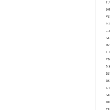
PU
10
VS
ME
C-
AE
DZ
LF
VN
MS
DS
DS
LF
AD
10
VU