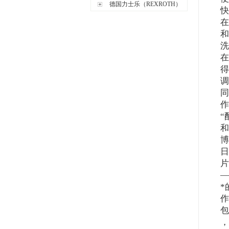
德国力士乐（REXROTH）
快
在
和
洗
在
得
调
同
作
“
和
博
日
片
—
*
作
包
，