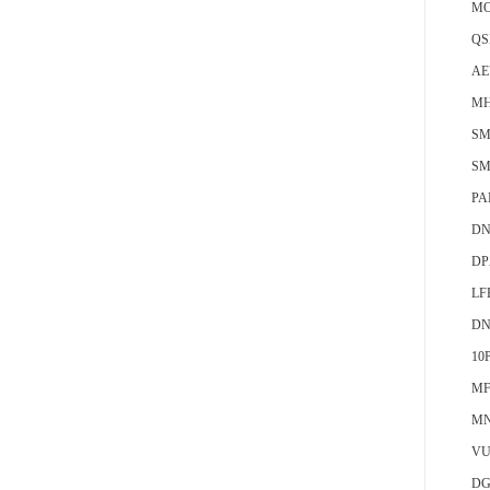
MO
QS
AE
MH
SM
SM
PA
DN
DP
LF
DN
10
MF
MN
VU
DG