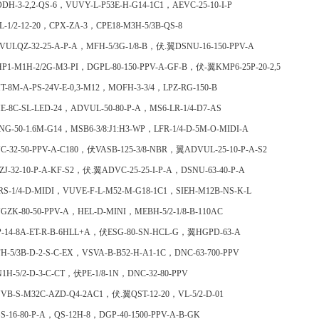
DH-3-2,2-QS-6，VUVY-L-P53E-H-G14-1C1，AEVC-25-10-I-P
L-1/2-12-20，CPX-ZA-3，CPE18-M3H-5/3B-QS-8
VULQZ-32-25-A-P-A，MFH-5/3G-1/8-B，伏.翼DSNU-16-150-PPV-A
P1-M1H-2/2G-M3-PI，DGPL-80-150-PPV-A-GF-B，伏-翼KMP6-25P-20-2,5
T-8M-A-PS-24V-E-0,3-M12，MOFH-3-3/4，LPZ-RG-150-B
E-8C-SL-LED-24，ADVUL-50-80-P-A，MS6-LR-1/4-D7-AS
NG-50-1.6M-G14，MSB6-3/8:J1:H3-WP，LFR-1/4-D-5M-O-MIDI-A
C-32-50-PPV-A-C180，伏VASB-125-3/8-NBR，翼ADVUL-25-10-P-A-S2
ZJ-32-10-P-A-KF-S2，伏.翼ADVC-25-25-I-P-A，DSNU-63-40-P-A
RS-1/4-D-MIDI，VUVE-F-L-M52-M-G18-1C1，SIEH-M12B-NS-K-L
GZK-80-50-PPV-A，HEL-D-MINI，MEBH-5/2-1/8-B-110AC
P-14-8A-ET-R-B-6HLL+A，伏ESG-80-SN-HCL-G，翼HGPD-63-A
H-5/3B-D-2-S-C-EX，VSVA-B-B52-H-A1-1C，DNC-63-700-PPV
1H-5/2-D-3-C-CT，伏PE-1/8-1N，DNC-32-80-PPV
VB-S-M32C-AZD-Q4-2AC1，伏.翼QST-12-20，VL-5/2-D-01
S-16-80-P-A，QS-12H-8，DGP-40-1500-PPV-A-B-GK