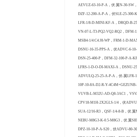
AEVUZ-63-10-P-A，伏.翼N-30-SW，D
DZF-12-200-A-P-A，伏SLE-25-300-
LFR-1/8-D-MINI-KF-A，DRQD-B-25
VN-07-L-T3-PQ2-VQ2-RQ2，DFM-1
MSB4-1/4:C4:J8-WP，FRM-1-D-MA
DSNU-16-35-PPS-A，伏ADVC-6-10
DSN-25-400-P，DFM-32-100-P-A-K
LFRS-1-D-O-DI-MAXI-A，DSNU-25
ADVULQ-25-25-A-P-A，伏-翼LFR-1/
10P-10-8A-D2-R-Y-4C4M+GEZUNB-
VUVB-L-M32U-AD-Q8-3AC1，VSVA
CPV18-M1H-2X2GLS-1/4，伏ADVU-
SUA-12/16-R3，QSF-1/4-8-B，伏.翼M
NEBU-M8G3-K-0.5-M8G3，伏.翼SIE
DPZ-10-10-P-A-S20，伏ADVU-80-3