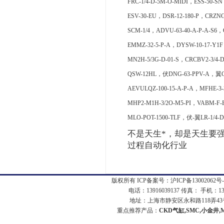
FRC-1/4-D-5M-O-MIDI，ESS-50-SN
ESV-30-EU，DSR-12-180-P，CRZ
SCM-1/4，ADVU-63-40-A-P-A-S6，Q
EMMZ-32-5-P-A，DYSW-10-17-Y1F
MN2H-5/3G-D-01-S，CRCBV2-3/4-
QSW-12HL，伏DNG-63-PPV-A，翼CP
AEVULQZ-100-15-A-P-A，MFHE-3-
MHP2-M1H-3/2O-M5-PI，VABM-F-B
MLO-POT-1500-TLF，伏-翼LR-1/4-
不是天生*，却是天生要强
过程自动化行业
版权所有 ICP备案号：
沪ICP备13002062号-
电话：13916039137 传真： 手机：1
地址：上海市静安区永和路118弄43号7
重点推荐产品：
CKD气缸,SMC,小金井,