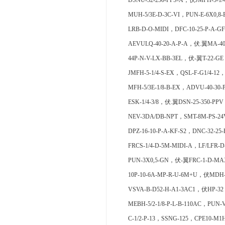
DSNU-32-250-PPS-A，伏JMFH-5-1/
MUH-5/3E-D-3C-VI，PUN-E-6X0,8-
LRB-D-O-MIDI，DFC-10-25-P-A-GF
AEVULQ-40-20-A-P-A，伏.翼MA-40-
44P-N-V-LX-BB-3EL，伏-翼T-22-GE
JMFH-5-1/4-S-EX，QSL-F-G1/4-12
MFH-5/3E-1/8-B-EX，ADVU-40-30-
ESK-1/4-3/8，伏.翼DSN-25-350-PP
NEV-3DA/DB-NPT，SMT-8M-PS-24V
DPZ-16-10-P-A-KF-S2，DNC-32-25
FRCS-1/4-D-5M-MIDI-A，LF/LFR
PUN-3X0,5-GN，伏-翼FRC-1-D-MAX
10P-10-6A-MP-R-U-6M+U，伏MDH-5
VSVA-B-D52-H-A1-3AC1，伏HP-32，
MEBH-5/2-1/8-P-L-B-110AC，PUN-
C-1/2-P-13，SSNG-125，CPE10-M1H