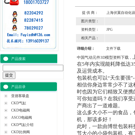
提 供 商：
上海伏翼自动化
图片类型：
资料类型：
JPG
相关产品：
详细介绍：
文件下载
中国气动元件3D模型资料下载
，
产品搜索
在5年内实现能耗降低达3
及运营成本。
包装机也可以“天生要强”--饼
相信你身边常常少不了这
产品目录
时也因为它们精致又便携
亚德客吸盘
可你知道吗？在我们享受
CKD气缸
产商出了一道难题。
CKD电磁阀
这么多大小不一的食品，
ASCO电磁阀
机，那该多好！
CKD气缸介绍
此时，一款由博世包装科技推
CKD比例阀
节大小的小袋包装机，有