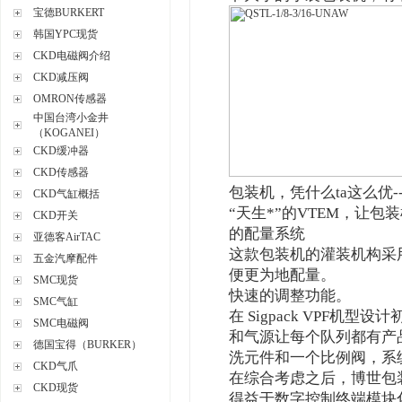
宝德BURKERT
韩国YPC现货
CKD电磁阀介绍
CKD减压阀
OMRON传感器
中国台湾小金井
（KOGANEI）
CKD缓冲器
CKD传感器
包装机，凭什么ta这么优-
CKD气缸概括
“天生*”的VTEM，让包
CKD开关
的配量系统
亚德客AirTAC
这款包装机的灌装机构采
五金汽摩配件
便更为地配量。
SMC现货
快速的调整功能。
SMC气缸
在 Sigpack VPF机
SMC电磁阀
和气源让每个队列都有产
德国宝得（BURKER）
洗元件和一个比例阀，系
CKD气爪
在综合考虑之后，博世包装
CKD现货
得益于数字控制终端模块