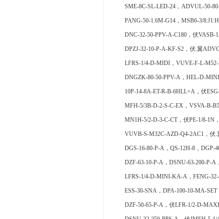
SME-8C-SL-LED-24，ADVUL-50-80
PANG-50-1.6M-G14，MSB6-3/8:J1:
DNC-32-50-PPV-A-C180，伏VASB-1
DPZJ-32-10-P-A-KF-S2，伏.翼ADVC-
LFRS-1/4-D-MIDI，VUVE-F-L-M52
DNGZK-80-50-PPV-A，HEL-D-MINI
10P-14-8A-ET-R-B-6HLL+A，伏ES
MFH-5/3B-D-2-S-C-EX，VSVA-B-B5
MN1H-5/2-D-3-C-CT，伏PE-1/8-1N
VUVB-S-M32C-AZD-Q4-2AC1，伏.翼Q
DGS-16-80-P-A，QS-12H-8，DGP-40
DZF-63-10-P-A，DSNU-63-200-P-A
LFRS-1/4-D-MINI-KA-A，FENG-32-
ESS-30-SNA，DPA-100-10-MA-SET
DZF-50-65-P-A，伏LFR-1/2-D-MAX