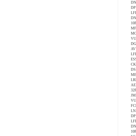
DN
DP
LF
DN
10
MF
MG
VU
DG
AV
LF
ES
CK
DS
ME
LR
AE
32
JM
VU
FC
LN
DP
LF
DN
10