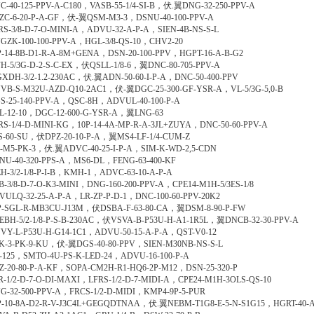
C-40-125-PPV-A-C180，VASB-55-1/4-SI-B，伏.翼DNG-32-250-PPV-A
ZC-6-20-P-A-GF，伏-翼QSM-M3-3，DSNU-40-100-PPV-A
RS-3/8-D-7-O-MINI-A，ADVU-32-A-P-A，SIEN-4B-NS-S-L
GZK-100-100-PPV-A，HGL-3/8-QS-10，CHV2-20
P-14-8B-D1-R-A-8M+GENA，DSN-20-100-PPV，HGPT-16-A-B-G2
H-5/3G-D-2-S-C-EX，伏QSLL-1/8-6，翼DNC-80-705-PPV-A
XDH-3/2-1.2-230AC，伏.翼ADN-50-60-I-P-A，DNC-50-400-PPV
VB-S-M32U-AZD-Q10-2AC1，伏-翼DGC-25-300-GF-YSR-A，VL-5/3G-5,0-B
S-25-140-PPV-A，QSC-8H，ADVUL-40-100-P-A
L-12-10，DGC-12-600-G-YSR-A，翼LNG-63
RS-1/4-D-MINI-KG，10P-14-4A-MP-R-A-3JL+ZUYA，DNC-50-60-PPV-A
S-60-SU，伏DPZ-20-10-P-A，翼MS4-LF-1/4-CUM-Z
-M5-PK-3，伏.翼ADVC-40-25-I-P-A，SIM-K-WD-2,5-CDN
NU-40-320-PPS-A，MS6-DL，FENG-63-400-KF
H-3/2-1/8-P-I-B，KMH-1，ADVC-63-10-A-P-A
B-3/8-D-7-O-K3-MINI，DNG-160-200-PPV-A，CPE14-M1H-5/3ES-1/8
VULQ-32-25-A-P-A，LR-ZP-P-D-1，DNC-100-60-PPV-20K2
P-SGL-R-MB3CU-J13M，伏DSBA-F-63-80-CA，翼DSM-8-90-P-FW
EBH-5/2-1/8-P-S-B-230AC，伏VSVA-B-P53U-H-A1-1R5L，翼DNCB-32-30-PPV-A
VY-L-P53U-H-G14-1C1，ADVU-50-15-A-P-A，QST-V0-12
K-3-PK-9-KU，伏-翼DGS-40-80-PPV，SIEN-M30NB-NS-S-L
-125，SMTO-4U-PS-K-LED-24，ADVU-16-100-P-A
Z-20-80-P-A-KF，SOPA-CM2H-R1-HQ6-2P-M12，DSN-25-320-P
R-1/2-D-7-O-DI-MAXI，LFRS-1/2-D-7-MIDI-A，CPE24-M1H-3OLS-QS-10
G-32-500-PPV-A，FRCS-1/2-D-MIDI，KMP4-9P-5-PUR
P-10-8A-D2-R-V-J3C4L+GEGQDTNAA，伏.翼NEBM-T1G8-E-5-N-S1G15，HGRT-40-