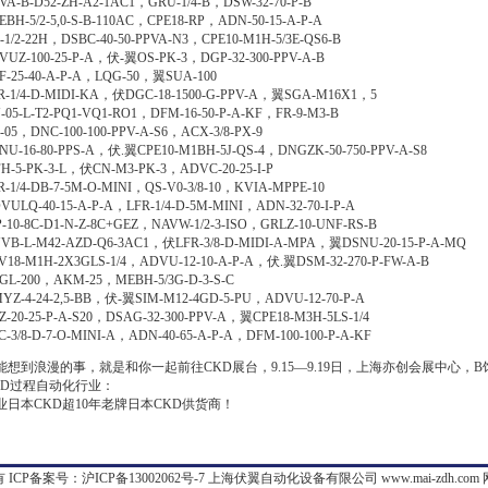
VA-B-D52-ZH-A2-1AC1，GRU-1/4-B，DSW-32-70-P-B
EBH-5/2-5,0-S-B-110AC，CPE18-RP，ADN-50-15-A-P-A
-1/2-22H，DSBC-40-50-PPVA-N3，CPE10-M1H-5/3E-QS6-B
VUZ-100-25-P-A，伏-翼OS-PK-3，DGP-32-300-PPV-A-B
F-25-40-A-P-A，LQG-50，翼SUA-100
R-1/4-D-MIDI-KA，伏DGC-18-1500-G-PPV-A，翼SGA-M16X1，5
-05-L-T2-PQ1-VQ1-RO1，DFM-16-50-P-A-KF，FR-9-M3-B
-05，DNC-100-100-PPV-A-S6，ACX-3/8-PX-9
NU-16-80-PPS-A，伏.翼CPE10-M1BH-5J-QS-4，DNGZK-50-750-PPV-A-S8
H-5-PK-3-L，伏CN-M3-PK-3，ADVC-20-25-I-P
R-1/4-DB-7-5M-O-MINI，QS-V0-3/8-10，KVIA-MPPE-10
VULQ-40-15-A-P-A，LFR-1/4-D-5M-MINI，ADN-32-70-I-P-A
P-10-8C-D1-N-Z-8C+GEZ，NAVW-1/2-3-ISO，GRLZ-10-UNF-RS-B
VB-L-M42-AZD-Q6-3AC1，伏LFR-3/8-D-MIDI-A-MPA，翼DSNU-20-15-P-A-MQ
V18-M1H-2X3GLS-1/4，ADVU-12-10-A-P-A，伏.翼DSM-32-270-P-FW-A-B
GL-200，AKM-25，MEBH-5/3G-D-3-S-C
YZ-4-24-2,5-BB，伏-翼SIM-M12-4GD-5-PU，ADVU-12-70-P-A
Z-20-25-P-A-S20，DSAG-32-300-PPV-A，翼CPE18-M3H-5LS-1/4
C-3/8-D-7-O-MINI-A，ADN-40-65-A-P-A，DFM-100-100-P-A-KF
能想到浪漫的事，就是和你一起前往CKD展台，9.15—9.19日，上海亦创会展中心，B
KD过程自动化行业：
业日本CKD超10年老牌日本CKD供货商！
 ICP备案号：
沪ICP备13002062号-7
上海伏翼自动化设备有限公司 www.mai-zdh.com