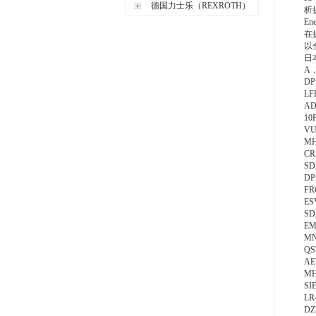
德国力士乐（REXROTH）
析
En
在
以
日
A，
DP
LF
AD
10
VU
MH
CR
SD
DP
FR
ES
SD
EM
MN
QS
AE
MH
SI
LR
DZ