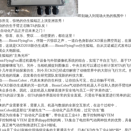
即刻融入到现场火热的氛围中！
你所见，惊艳的仿生狐蝠正上演亚洲首秀！
动的仿生手臂正召唤TA的队友！
的自动化产品正开启未来之门！
奇、惊喜、欢乐、赞叹……你想要的，都在这里！
艳——BionicFlyingFox，伴随一片惊叹之声，一道白色身影由CKD展台腾空而起，
错，这就是CKD2018新仿生成果——BionicFlyingFox仿生狐蝠。自从汉诺威正式发布以来
观众大饱眼福。
生狐蝠的“主角光环”
ionicFlyingFox通过机载电子设备与外部摄像机系统的组合，实现了半自主飞行。
也能够继续飞行。另外，当相机捕捉到图像后，中央主机可以通过分析计算对TA的飞
十几年前开始探索仿生，到今天CKD已经成功解密了动物世界中的大部分飞行方式。
有其他的现象，启发着仿生研究团队发现新的科技方案。
动——BionicCobot，代表未来的仿生科技，让你抬头可见，也让你触手可得。
为CKD新仿生成果的另一款代表，BionicCobot气动协作性机器人不仅和人类的手
决众多任务。因此，这款机器人能够直接并安全地与员工一同“并肩作战”。
然TA的设计复杂，但TA的操作界面却非常的安全直观。只需在平板装置进行简单的设
！
来的产业需要变革，需要人员、机器与数据的全新交互形式，在这个过程中，
ionicCobot就是那位“关键先生”*——自动化产品齐亮相，过完“仿生”瘾
费还为你准备了“自动化产品套餐”，带你走近工业4.0，数字控制终端VTEM
字控制终端 VTEM 是世界由app控制的阀，TA集合了电控和气动两种技术的优势，
，真正将气动控制推进到工业4.0领域。
O-Link是工业4.0架构中现场级设备的主要通讯方式。日本CKD作为工业4.0的*和*，早