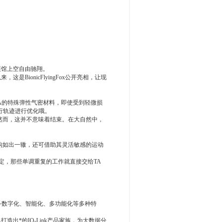
在展馆上空自由驰翔。
，这是BionicFlyingFox公开亮相，让现
基于TA的特殊弹性气密材料，即使受到轻微损
行轨迹进行优化哦。
然而，这并不意味着结束。在大自然中，
臂结构如出一辙，还可借助其灵活敏感的运动
定，那些单调重复的工作就直接交给TA
具备数字化、智能化、多功能化等多种特
已打造出*的IO-Link产品家族，为大数据分