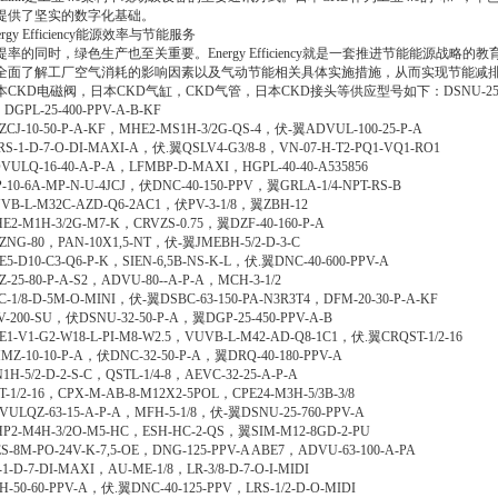
提供了坚实的数字化基础。
ergy Efficiency能源效率与节能服务
提率的同时，绿色生产也至关重要。Energy Efficiency就是一套推进节能能源战
全面了解工厂空气消耗的影响因素以及气动节能相关具体实施措施，从而实现节能减
本CKD电磁阀，日本CKD气缸，CKD气管，日本CKD接头等供应型号如下：DSNU-25-300-DSNU
DGPL-25-400-PPV-A-B-KF
ZCJ-10-50-P-A-KF，MHE2-MS1H-3/2G-QS-4，伏-翼ADVUL-100-25-P-A
RS-1-D-7-O-DI-MAXI-A，伏.翼QSLV4-G3/8-8，VN-07-H-T2-PQ1-VQ1-RO1
VULQ-16-40-A-P-A，LFMBP-D-MAXI，HGPL-40-40-A535856
P-10-6A-MP-N-U-4JCJ，伏DNC-40-150-PPV，翼GRLA-1/4-NPT-RS-B
VB-L-M32C-AZD-Q6-2AC1，伏PV-3-1/8，翼ZBH-12
E2-M1H-3/2G-M7-K，CRVZS-0.75，翼DZF-40-160-P-A
ZNG-80，PAN-10X1,5-NT，伏-翼JMEBH-5/2-D-3-C
E5-D10-C3-Q6-P-K，SIEN-6,5B-NS-K-L，伏.翼DNC-40-600-PPV-A
Z-25-80-P-A-S2，ADVU-80--A-P-A，MCH-3-1/2
C-1/8-D-5M-O-MINI，伏-翼DSBC-63-150-PA-N3R3T4，DFM-20-30-P-A-KF
V-200-SU，伏DSNU-32-50-P-A，翼DGP-25-450-PPV-A-B
E1-V1-G2-W18-L-PI-M8-W2.5，VUVB-L-M42-AD-Q8-1C1，伏.翼CRQST-1/2-16
MZ-10-10-P-A，伏DNC-32-50-P-A，翼DRQ-40-180-PPV-A
1H-5/2-D-2-S-C，QSTL-1/4-8，AEVC-32-25-A-P-A
T-1/2-16，CPX-M-AB-8-M12X2-5POL，CPE24-M3H-5/3B-3/8
VULQZ-63-15-A-P-A，MFH-5-1/8，伏-翼DSNU-25-760-PPV-A
P2-M4H-3/2O-M5-HC，ESH-HC-2-QS，翼SIM-M12-8GD-2-PU
ES-8M-PO-24V-K-7,5-OE，DNG-125-PPV-A ABE7，ADVU-63-100-A-PA
-1-D-7-DI-MAXI，AU-ME-1/8，LR-3/8-D-7-O-I-MIDI
H-50-60-PPV-A，伏.翼DNC-40-125-PPV，LRS-1/2-D-O-MIDI