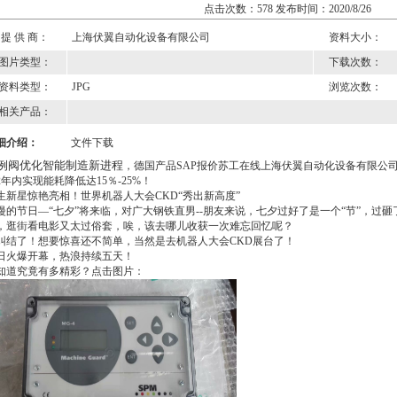
点击次数：578 发布时间：2020/8/26
提 供 商：
上海伏翼自动化设备有限公司
资料大小：
图片类型：
下载次数：
资料类型：
JPG
浏览次数：
相关产品：
细介绍：
文件下载
例阀优化智能制造新进程
，德国产品SAP报价
苏工在线
上海伏翼自动化设备有限公
2年内实现能耗降低达15％-25%！
生新星惊艳亮相！世界机器人大会CKD“秀出新高度”
漫的节日—“七夕”将来临，对广大钢铁直男--朋友来说，七夕过好了是一个“节”，过砸
，逛街看电影又太过俗套，唉，该去哪儿收获一次难忘回忆呢？
纠结了！想要惊喜还不简单，当然是去机器人大会CKD展台了！
日火爆开幕，热浪持续五天！
知道究竟有多精彩？点击图片：