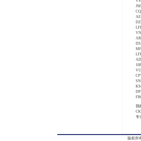
VS
JM
CQ
AE
DZ
LF
VN
AR
DS
MF
LF
AD
10
VU
CP
SN
KM
DP
FR
我
C
专
版权所有