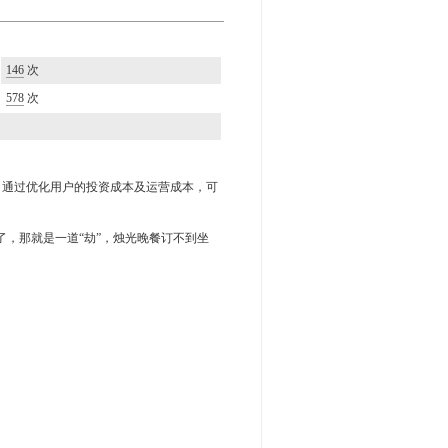
146
次
578
次
司通过优化用户的投资成本及运营成本，可
了，那就是一道“劫”，烛光晚餐订不到坐