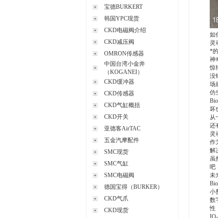
宝德BURKERT
韩国YPC现货
CKD电磁阀介绍
如
CKD减压阀
灵
*
OMRON传感器
神
中国台湾小金井
惊
（KOGANEI）
没
CKD缓冲器
场
仿
CKD传感器
B
CKD气缸概括
坏
CKD开关
从
还
亚德客AirTAC
灵
五金汽摩配件
作
解
SMC现货
虽
SMC气缸
吧
SMC电磁阀
未
B
德国宝得（BURKER）
小
CKD气爪
数
性
CKD现货
I