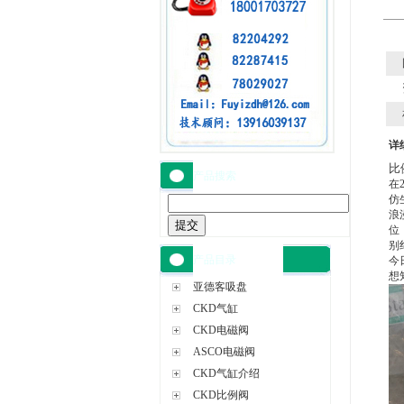
详
比
产品搜索
在
仿
浪
位
别
产品目录
今
想
亚德客吸盘
CKD气缸
CKD电磁阀
ASCO电磁阀
CKD气缸介绍
CKD比例阀