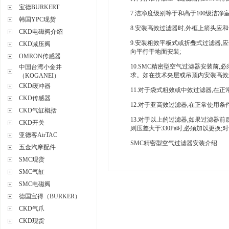
宝德BURKERT
7.洁净度级别等于和高于100级洁
韩国YPC现货
8.安装高效过滤器时,外框上箭头应
CKD电磁阀介绍
9.安装粗效平板式或折叠式过滤器,
CKD减压阀
向平行于地面安装;
OMRON传感器
10.SMC精密型空气过滤器安装前
中国台湾小金井
求。如在技术夹层或吊顶内安装高效
（KOGANEI）
CKD缓冲器
11.对于袋式粗效或中效过滤器,在正
CKD传感器
12.对于亚高效过滤器,在正常使用条件
CKD气缸概括
13.对于以上的过滤器,如果过滤器前
CKD开关
则压差大于330Pa时,必须加以更换;
亚德客AirTAC
SMC精密型空气过滤器安装介绍
五金汽摩配件
SMC现货
SMC气缸
SMC电磁阀
德国宝得（BURKER）
CKD气爪
CKD现货