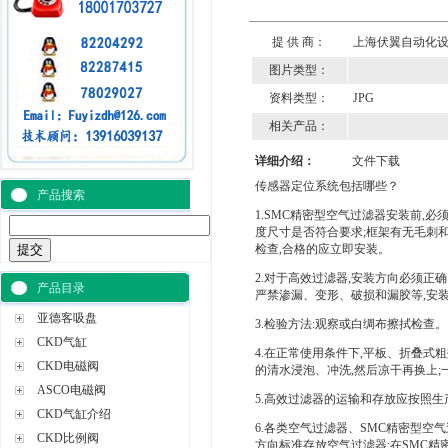
提 供 商：
上海伏翼自动化
图片类型：
资料类型：
JPG
相关产品：
详细介绍：
文件下载
传感器定位系统包括哪些？
产品搜索
1.SMC精密型空气过滤器安装前,
度尺寸是否符合要求;框架有无毛刺和
检查,合格的应立即安装。
2.对于高效过滤器,安装方向必须正
产品目录
严禁渗漏、变形、破损和漏胶等,安
亚德客吸盘
3.检验方法:观察或白绸布擦拭检查。
CKD气缸
4.在正常使用条件下,平板、折叠式
CKD电磁阀
的清水浸泡、冲洗,然后凉干再换上;
ASCO电磁阀
5.高效过滤器的运输和存放应按照生
CKD气缸介绍
6.各类空气过滤器、SMC精密型空
CKD比例阀
方向标准存放空气过滤器;在SMC精