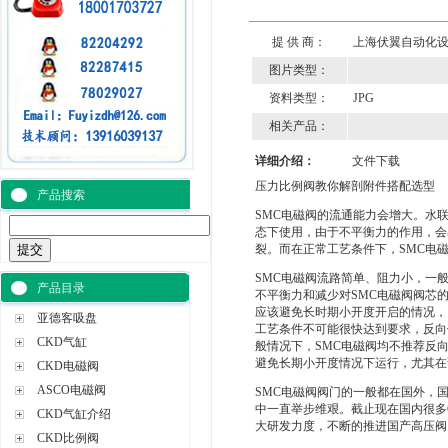
提 供 商：
上海伏翼自动化
图片类型：
资料类型：
JPG
相关产品：
详细介绍：
文件下载
压力比例阀教你解剖附件搭配选型
产品搜索
SMC电磁阀的流通能力会增大。水
态下使用，由于不平衡力的作用，会
裂。而在正常工艺条件下，SMC电
SMC电磁阀流路简单、阻力小，一
产品目录
不平衡力和减少对SMC电磁阀阀芯
应该避免长时期小开度开启的情况，
亚德客吸盘
工艺条件不可能很快达到要求，反向
CKD气缸
般情况下，SMC电磁阀均不推荐反
避免长期小开度情况下运行，尤其在
CKD电磁阀
ASCO电磁阀
SMC电磁阀阀门的一般都在国外，
中一直举步维艰。截止现在国内很多
CKD气缸介绍
大研发力度，不断的推进国产高压阀
CKD比例阀