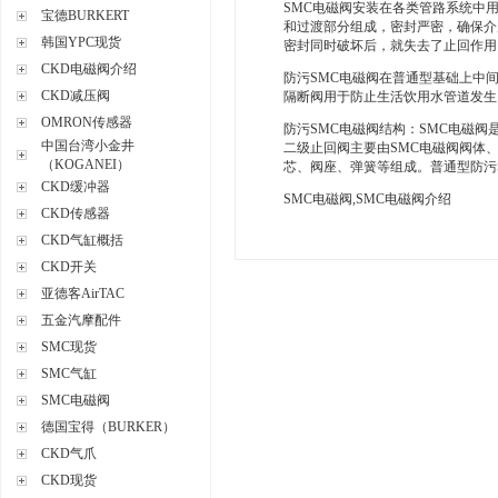
SMC电磁阀安装在各类管路系统中
宝德BURKERT
和过渡部分组成，密封严密，确保介
韩国YPC现货
密封同时破坏后，就失去了止回作用
CKD电磁阀介绍
防污SMC电磁阀在普通型基础上中
CKD减压阀
隔断阀用于防止生活饮用水管道发生
OMRON传感器
防污SMC电磁阀结构：SMC电磁
中国台湾小金井
二级止回阀主要由SMC电磁阀阀体
（KOGANEI）
芯、阀座、弹簧等组成。普通型防污
CKD缓冲器
SMC电磁阀,SMC电磁阀介绍
CKD传感器
CKD气缸概括
CKD开关
亚德客AirTAC
五金汽摩配件
SMC现货
SMC气缸
SMC电磁阀
德国宝得（BURKER）
CKD气爪
CKD现货