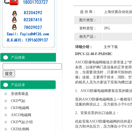
提 供 商：
上海伏翼自动化
图片类型：
资料类型：
JPG
相关产品：
详细介绍：
文件下载
DPCS-32-40-F-PADSBC
产品搜索
ASCO防爆电磁阀输送介质管道上
杂质，以保护阀门及设备的正常使用
出，当需要清洗时，只要将可拆卸的
箍）连接、主要用于排水，消防、空
的相关人员为大家说下安装沟槽过滤
产品目录
1、ASCO防爆电磁阀要装在泵的吸
亚德客吸盘
泵的ASCO防爆电磁阀路上一般都
CKD气缸
流量的两倍以上，压力损失小于0.02M
CKD电磁阀
2、安装在泵的出口油路上：
ASCO电磁阀
此处安装ASCO防爆电磁阀的目的是
CKD气缸介绍
压力和冲击压力，压力降应小于0.3
CKD比例阀