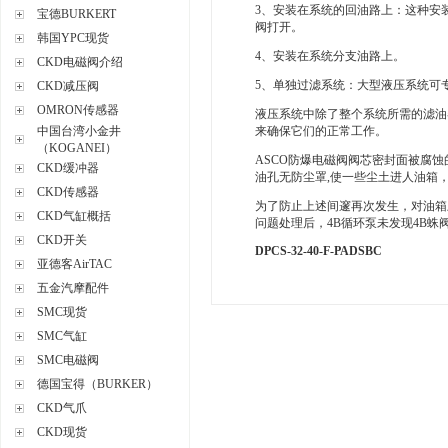
3、安装在系统的回油路上：这种安
宝德BURKERT
阀打开。
韩国YPC现货
4、安装在系统分支油路上。
CKD电磁阀介绍
5、单独过滤系统：大型液压系统可
CKD减压阀
OMRON传感器
液压系统中除了整个系统所需的滤油
中国台湾小金井
来确保它们的正常工作。
（KOGANEI）
ASCO防爆电磁阀阀芯密封面被腐
CKD缓冲器
油孔无防尘罩,使一些尘土进人油箱
CKD传感器
为了防止上述间邃再次发生，对油箱
CKD气缸概括
问题处理后，4B循环泵未发现4B蛛
CKD开关
DPCS-32-40-F-PADSBC
亚德客AirTAC
五金汽摩配件
SMC现货
SMC气缸
SMC电磁阀
德国宝得（BURKER）
CKD气爪
CKD现货