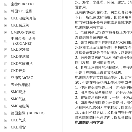
水、海水、水处理、环保、建筑、消
宝德BURKERT
置作用。
韩国YPC现货
现有的电磁阀在阀体、阀盖及各部件
不行，所以造成的浪费。因此使用单
CKD电磁阀介绍
时与密封面不要有磨擦或尽量减少磨
CKD减压阀
电磁阀使用有方法：
OMRON传感器
1、电磁阀是以管道本身介质压力作
渐得到较普遍的使用。
中国台湾小金井
2、先导阀靠作为控制对象的水位和
（KOGANEI）
水位和水压及流量等进行单独或复合
CKD缓冲器
度损失系数越是与全闭接近，越是剧
CKD传感器
3、另外先导阀的节流和动作部分要
阀门发展、使用前景看好。
CKD气缸概括
4、具有上述特性的沟槽蝶阀，在接
CKD开关
于是可在阀瓣上设置节流机构。
电磁阀具有调节或截流作用，因此它
亚德客AirTAC
施，但是在有振动的工作环境中或使
五金汽摩配件
1、使用在保温管道上时，沟槽闸阀
SMC现货
2、用户需根据使用情况，购买合适
3、在安装沟槽闸阀时，手轮、手柄
SMC气缸
4、如果沟槽闸阀作为开关使用，那
SMC电磁阀
沟槽闸阀以碳钢为主要材质，阀体采
观，而且价格更优，又具备与管件连
德国宝得（BURKER）
蝶阀阀体圆柱形通道内，圆盘形蝶板绕
CKD气爪
电磁阀使用有方法
CKD现货