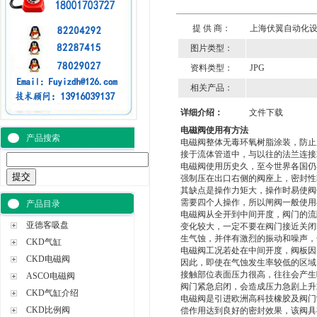
提 供 商：
上海伏翼自动化
图片类型：
资料类型：
JPG
相关产品：
详细介绍：
文件下载
电磁阀使用有方法
产品搜索
电磁阀整体无毒环氧树脂涂装，防止
接于流体管道中，与以往的法兰连接
电磁阀使用历史久，至今世界各国仍
强制压在出口右侧的阀座上，密封性
其缺点是操作力矩大，操作时易使阀体
需要四个人操作，所以闸阀一般使用在
产品目录
电磁阀从全开到中间开度，阀门的流
亚德客吸盘
变化较大，一定不要在阀门接近关闭
生气蚀，并伴有激烈的振动和噪声，
CKD气缸
电磁阀工况若处在中间开度，阀板因
CKD电磁阀
因此，即使在气蚀发生率较低的区域
接触部位表面压力很高，往往会产生
ASCO电磁阀
阀门紧急启闭，会造成压力急剧上升
CKD气缸介绍
电磁阀是引进欧洲高科技橡胶及阀门
CKD比例阀
偿作用达到良好的密封效果，该阀具