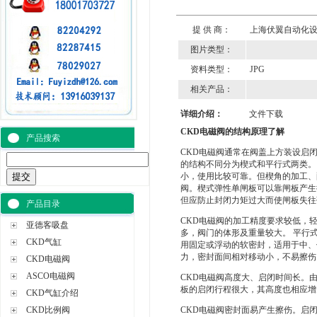
提 供 商：
上海伏翼自动化
图片类型：
资料类型：
JPG
相关产品：
详细介绍：
文件下载
CKD电磁阀的结构原理了解
产品搜索
CKD电磁阀通常在阀盖上方装设启
的结构不同分为楔式和平行式两类。
小，使用比较可靠。但楔角的加工、
阀。楔式弹性单闸板可以靠闸板产生
但应防止封闭力矩过大而使闸板失往
产品目录
CKD电磁阀的加工精度要求较低，
亚德客吸盘
多，阀门的体形及重量较大。 平行
CKD气缸
用固定或浮动的软密封，适用于中、
力，密封面间相对移动小，不易擦伤
CKD电磁阀
ASCO电磁阀
CKD电磁阀高度大、启闭时间长。
板的启闭行程很大，其高度也相应增
CKD气缸介绍
CKD比例阀
CKD电磁阀密封面易产生擦伤。启