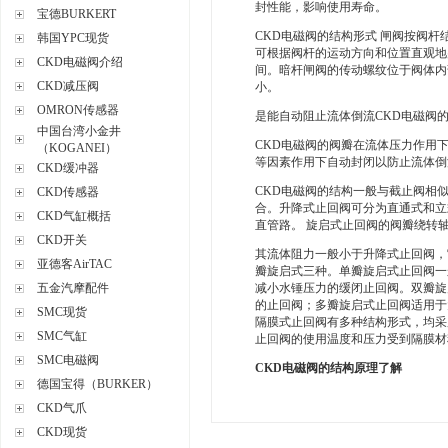
封性能，影响使用寿命。
宝德BURKERT
CKD电磁阀的结构形式 闸阀按阀
韩国YPC现货
可根据阀杆的运动方向和位置直观地
CKD电磁阀介绍
间。暗杆闸阀的传动螺纹位于阀体内
CKD减压阀
小。
OMRON传感器
是能自动阻止流体倒流CKD电磁阀
中国台湾小金井
CKD电磁阀的阀瓣在流体压力作用
（KOGANEI）
等因素作用下自动封闭以防止流体倒
CKD缓冲器
CKD电磁阀的结构一般与截止阀相
CKD传感器
合。升降式止回阀可分为直通式和立
CKD气缸概括
直管路。 旋启式止回阀的阀瓣绕转
CKD开关
其流体阻力一般小于升降式止回阀，
亚德客AirTAC
瓣旋启式三种。单瓣旋启式止回阀一
五金汽摩配件
减小水锤压力的缓闭止回阀。双瓣旋
的止回阀；多瓣旋启式止回阀适用于
SMC现货
隔膜式止回阀有多种结构形式，均采
SMC气缸
止回阀的使用温度和压力受到隔膜材
SMC电磁阀
CKD电磁阀的结构原理了解
德国宝得（BURKER）
CKD气爪
CKD现货