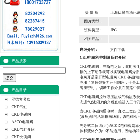
提 供 商：
上海伏翼自动化
图片类型：
资料类型：
JPG
相关产品：
详细介绍：
文件下载
CKD电磁阀控制液压缸介绍
产品搜索
CKD电磁阀，当断电之后，此时关
接的上下动作就可以实现电磁阀介质
电阀开是常开型电磁阀)CKD电磁阀
克服了复位弹簧力开启阀座，于是工
阀座密封， 切断工作介质在管路中
产品目录
CKD电磁阀控制液压缸或气动缸系
亚德客吸盘
态进气(液)孔P的介质直接进入工作
CKD气缸
当CKD电磁阀通电时，直动二位四
CKD电磁阀
(液压)缸的活塞推向D端，该电磁阀
ASCO电磁阀
先导式二位四(五)通CKD电磁阀是
CKD气缸介绍
体和液体介质中不能通用，因结构和
CKD比例阀