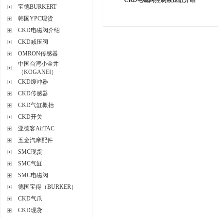
CKD电磁阀控制液压缸介绍
宝德BURKERT
韩国YPC现货
CKD电磁阀介绍
CKD减压阀
OMRON传感器
中国台湾小金井
（KOGANEI）
CKD缓冲器
CKD传感器
CKD气缸概括
CKD开关
亚德客AirTAC
五金汽摩配件
SMC现货
SMC气缸
SMC电磁阀
德国宝得（BURKER）
CKD气爪
CKD现货